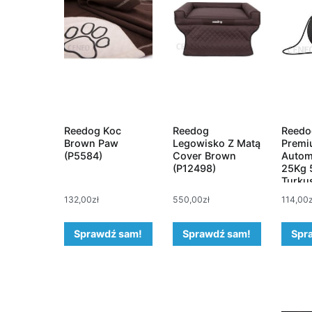
Reedog Koc
Reedog
Reedo
Brown Paw
Legowisko Z Matą
Premi
(P5584)
Cover Brown
Autom
(P12498)
25Kg 
Turku
132,00
zł
550,00
zł
114,00
Sprawdź sam!
Sprawdź sam!
Spr