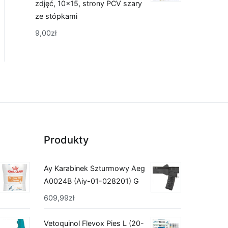
zdjęć, 10x15, strony PCV szary
ze stópkami
9,00
zł
Produkty
Ay Karabinek Szturmowy Aeg
A0024B (Aiy-01-028201) G
609,99
zł
Vetoquinol Flevox Pies L (20-