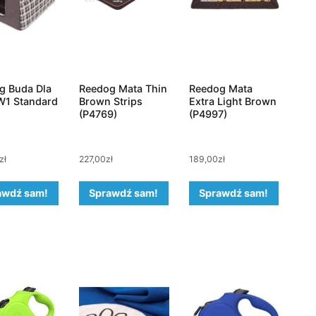
g Buda Dla
Reedog Mata Thin
Reedog Mata
W1 Standard
Brown Strips
Extra Light Brown
(P4769)
(P4997)
zł
227,00
zł
189,00
zł
awdź sam!
Sprawdź sam!
Sprawdź sam!