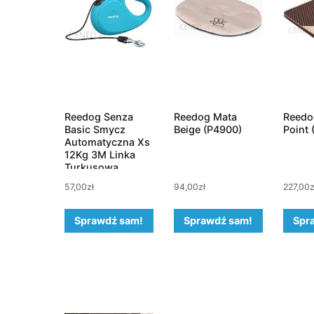
Reedog Senza
Reedog Mata
Reedo
Basic Smycz
Beige (P4900)
Point 
Automatyczna Xs
12Kg 3M Linka
Turkusowa
57,00
zł
94,00
zł
227,00
z
Sprawdź sam!
Sprawdź sam!
Spr