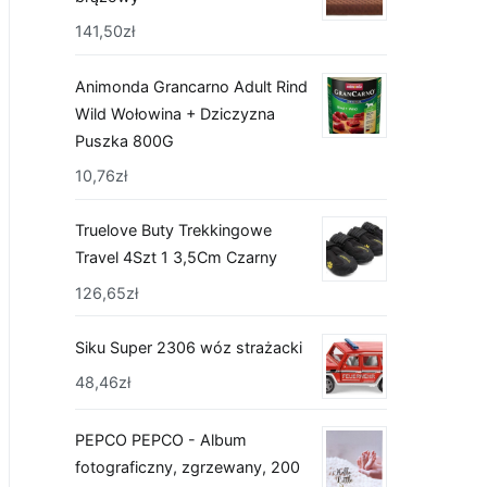
141,50
zł
Animonda Grancarno Adult Rind
Wild Wołowina + Dziczyzna
Puszka 800G
10,76
zł
Truelove Buty Trekkingowe
Travel 4Szt 1 3,5Cm Czarny
126,65
zł
Siku Super 2306 wóz strażacki
48,46
zł
PEPCO PEPCO - Album
fotograficzny, zgrzewany, 200