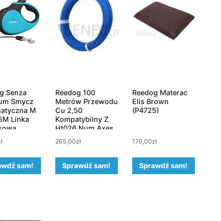
g Senza
Reedog 100
Reedog Materac
um Smycz
Metrów Przewodu
Elis Brown
atyczna M
Cu 2,50
(P4725)
5M Linka
Kompatybilny Z
sowa
Ht026 Num Axes
Petsafe Reedog
zł
265,00
zł
170,00
zł
Dogtra E-Collar
awdź sam!
Sprawdź sam!
Sprawdź sam!