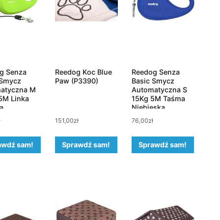
g Senza
Reedog Koc Blue
Reedog Senza
 Smycz
Paw (P3390)
Basic Smycz
atyczna M
Automatyczna S
5M Linka
15Kg 5M Taśma
a
Niebieska
ł
151,00
zł
76,00
zł
awdź sam!
Sprawdź sam!
Sprawdź sam!