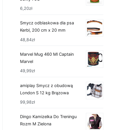
6,20
zł
Smycz odblaskowa dla psa
Kerbl, 200 cm x 20 mm
48,84
zł
Marvel Mug 460 Ml Captain
Marvel
49,99
zł
amiplay Smycz z obudową
London S 12 kg Brązowa
99,98
zł
Dingo Kamizelka Do Treningu
Rozm M Zielona