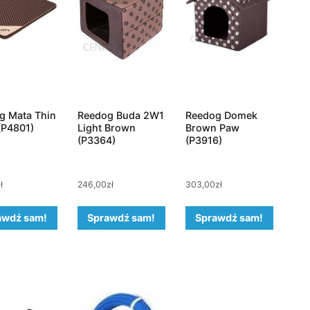
g Mata Thin
Reedog Buda 2W1
Reedog Domek
(P4801)
Light Brown
Brown Paw
(P3364)
(P3916)
ł
246,00
zł
303,00
zł
awdź sam!
Sprawdź sam!
Sprawdź sam!