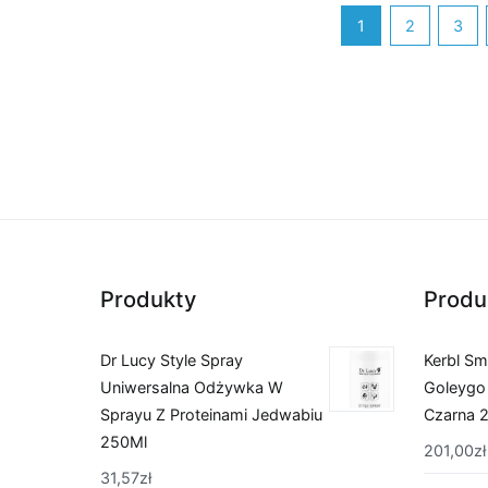
1
2
3
Produkty
Produ
Dr Lucy Style Spray
Kerbl S
Uniwersalna Odżywka W
Goleygo
Sprayu Z Proteinami Jedwabiu
Czarna 
250Ml
201,00
zł
31,57
zł