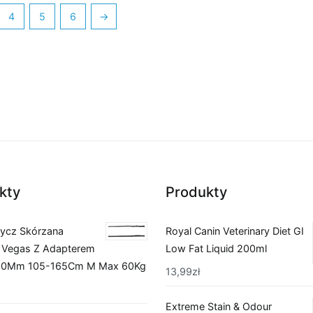
4
5
6
→
kty
Produkty
mycz Skórzana
Royal Canin Veterinary Diet GI
 Vegas Z Adapterem
Low Fat Liquid 200ml
20Mm 105-165Cm M Max 60Kg
13,99
zł
Extreme Stain & Odour