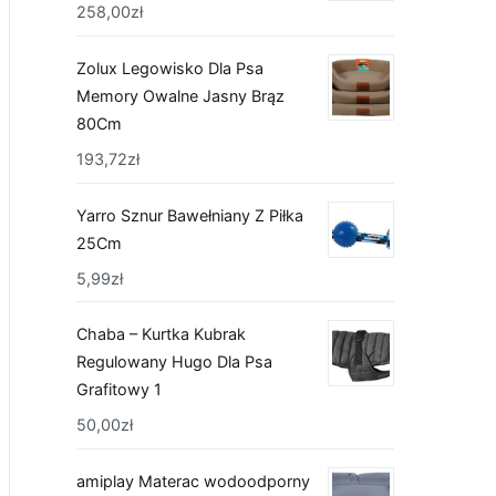
258,00
zł
Zolux Legowisko Dla Psa
Memory Owalne Jasny Brąz
80Cm
193,72
zł
Yarro Sznur Bawełniany Z Piłka
25Cm
5,99
zł
Chaba – Kurtka Kubrak
Regulowany Hugo Dla Psa
Grafitowy 1
50,00
zł
amiplay Materac wodoodporny