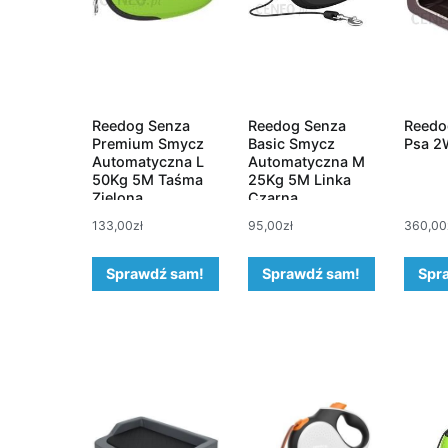
Reedog Senza
Reedog Senza
Reedo
Premium Smycz
Basic Smycz
Psa 2
Automatyczna L
Automatyczna M
50Kg 5M Taśma
25Kg 5M Linka
Zielona
Czarna
133,00
zł
95,00
zł
360,00
Sprawdź sam!
Sprawdź sam!
Spr