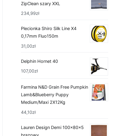
ZipClean szary XXL
234,99
zł
Plecionka Shiro Silk Line X4
0,17mm Fluo150m
31,00
zł
Delphin Hornet 40
107,00
zł
Farmina N&D Grain Free Pumpkin
Lamb&Blueberry Puppy
Medium/Maxi 2X12Kg
44,10
zł
Lauren Design Demi 100x80x5
brązowy