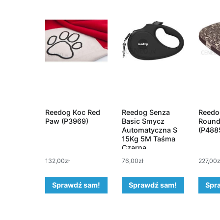
Reedog Koc Red
Reedog Senza
Reedo
Paw (P3969)
Basic Smycz
Round
Automatyczna S
(P488
15Kg 5M Taśma
Czarna
132,00
zł
76,00
zł
227,00
z
Sprawdź sam!
Sprawdź sam!
Spr