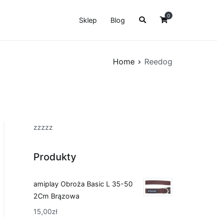
0
Sklep
Blog
Home
Reedog
zzzzz
Produkty
amiplay Obroża Basic L 35-50
2Cm Brązowa
15,00
zł