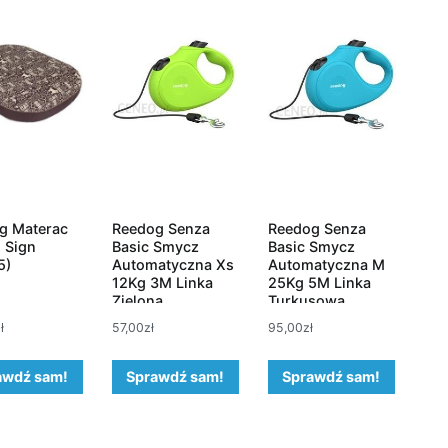
g Materac
Reedog Senza
Reedog Senza
 Sign
Basic Smycz
Basic Smycz
5)
Automatyczna Xs
Automatyczna M
12Kg 3M Linka
25Kg 5M Linka
Zielona
Turkusowa
ł
57,00
zł
95,00
zł
awdź sam!
Sprawdź sam!
Sprawdź sam!