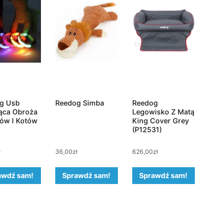
g Usb
Reedog Simba
Reedog
ąca Obroża
Legowisko Z Matą
sów I Kotów
King Cover Grey
(P12531)
ł
36,00
zł
626,00
zł
awdź sam!
Sprawdź sam!
Sprawdź sam!