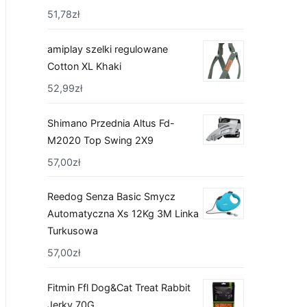
51,78
zł
amiplay szelki regulowane
Cotton XL Khaki
52,99
zł
Shimano Przednia Altus Fd-
M2020 Top Swing 2X9
57,00
zł
Reedog Senza Basic Smycz
Automatyczna Xs 12Kg 3M Linka
Turkusowa
57,00
zł
Fitmin Ffl Dog&Cat Treat Rabbit
Jerky 70G