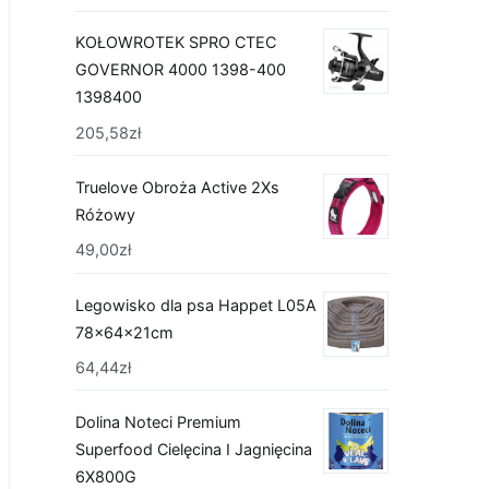
KOŁOWROTEK SPRO CTEC
GOVERNOR 4000 1398-400
1398400
205,58
zł
Truelove Obroża Active 2Xs
Różowy
49,00
zł
Legowisko dla psa Happet L05A
78x64x21cm
64,44
zł
Dolina Noteci Premium
Superfood Cielęcina I Jagnięcina
6X800G