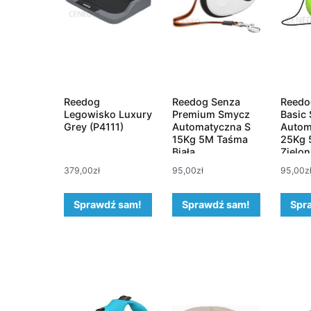
Reedog
Reedog Senza
Reedo
Legowisko Luxury
Premium Smycz
Basic
Grey (P4111)
Automatyczna S
Autom
15Kg 5M Taśma
25Kg 
Biała
Zielon
Pomarańczowa
379,00
zł
95,00
zł
95,00
z
Sprawdź sam!
Sprawdź sam!
Spr