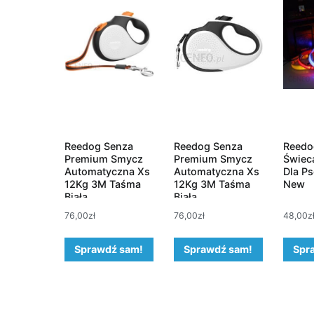
Reedog Senza
Reedog Senza
Reedo
Premium Smycz
Premium Smycz
Świec
Automatyczna Xs
Automatyczna Xs
Dla P
12Kg 3M Taśma
12Kg 3M Taśma
New
Biała
Biała
Pomarańczowa
76,00
zł
76,00
zł
48,00
z
Sprawdź sam!
Sprawdź sam!
Spr