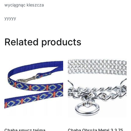
wyciągnąc kleszcza
yyyyy
Related products
Chaba smycz taśma
Chaba Obroża Metal 3 3 75