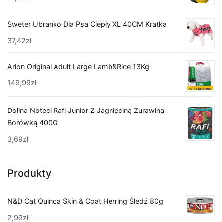
Sweter Ubranko Dla Psa Ciepły XL 40CM Kratka
37,42
zł
Arion Original Adult Large Lamb&Rice 13Kg
149,99
zł
Dolina Noteci Rafi Junior Z Jagnięciną Żurawiną I
Borówką 400G
3,69
zł
Produkty
N&D Cat Quinoa Skin & Coat Herring Śledź 80g
2,99
zł