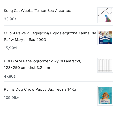
Kong Cat Wubba Teaser Boa Assorted
30,90
zł
Club 4 Paws Z Jagnięciną Hypoalergiczna Karma Dla
Psów Małych Ras 900G
15,99
zł
POLBRAM Panel ogrodzeniowy 3D antracyt,
123x250 cm, drut 3.2 mm
47,80
zł
Purina Dog Chow Puppy Jagnięcina 14Kg
109,99
zł