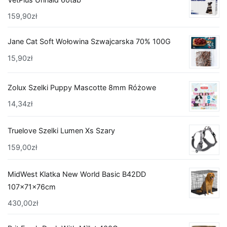
159,90
zł
Jane Cat Soft Wołowina Szwajcarska 70% 100G
15,90
zł
Zolux Szelki Puppy Mascotte 8mm Różowe
14,34
zł
Truelove Szelki Lumen Xs Szary
159,00
zł
MidWest Klatka New World Basic B42DD
107x71x76cm
430,00
zł