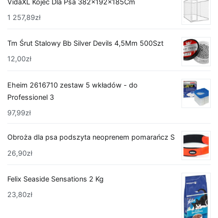
VidaXL Kojec Dla Psa 382x192x185Cm
1 257,89
zł
Tm Śrut Stalowy Bb Silver Devils 4,5Mm 500Szt
12,00
zł
Eheim 2616710 zestaw 5 wkładów - do
Professionel 3
97,99
zł
Obroża dla psa podszyta neoprenem pomarańcz S
26,90
zł
Felix Seaside Sensations 2 Kg
23,80
zł