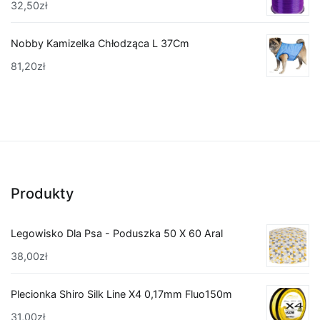
32,50
zł
Nobby Kamizelka Chłodząca L 37Cm
81,20
zł
Produkty
Legowisko Dla Psa - Poduszka 50 X 60 Aral
38,00
zł
Plecionka Shiro Silk Line X4 0,17mm Fluo150m
31,00
zł