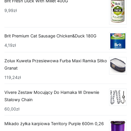
Brit Fresh Duck With Millet 400G
9,99
zł
Brit Premium Cat Sausage Chicken&Duck 180G
4,19
zł
Zolux Kuweta Przesiewowa Furba Maxi Ramka Sitko
Granat
119,24
zł
Vivere Zestaw Mocujący Do Hamaka W Drewnie
Stalowy Chain
60,00
zł
Mikado żyłka karpiowa Territory Purple 600m 0,26