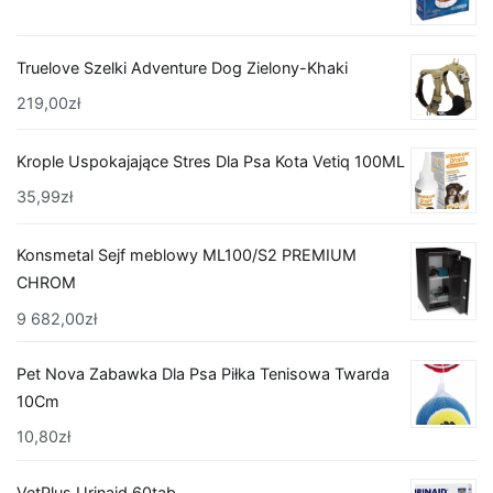
Truelove Szelki Adventure Dog Zielony-Khaki
219,00
zł
Krople Uspokajające Stres Dla Psa Kota Vetiq 100ML
35,99
zł
Konsmetal Sejf meblowy ML100/S2 PREMIUM
CHROM
9 682,00
zł
Pet Nova Zabawka Dla Psa Piłka Tenisowa Twarda
10Cm
10,80
zł
VetPlus Urinaid 60tab