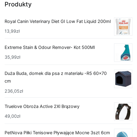
Produkty
Royal Canin Veterinary Diet GI Low Fat Liquid 200ml
13,99
zł
Extreme Stain & Odour Remover- Kot 500Ml
35,99
zł
Duża Buda, domek dla psa z materiału -R5 60x70
cm
236,05
zł
Truelove Obroża Active 2Xl Brązowy
49,00
zł
PetNova Piłki Tenisowe Pływające Mocne 3szt 6cm