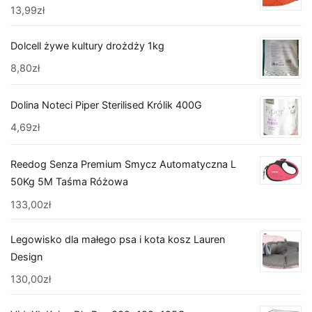
13,99
zł
Dolcell żywe kultury drożdży 1kg
8,80
zł
Dolina Noteci Piper Sterilised Królik 400G
4,69
zł
Reedog Senza Premium Smycz Automatyczna L
50Kg 5M Taśma Różowa
133,00
zł
Legowisko dla małego psa i kota kosz Lauren
Design
130,00
zł