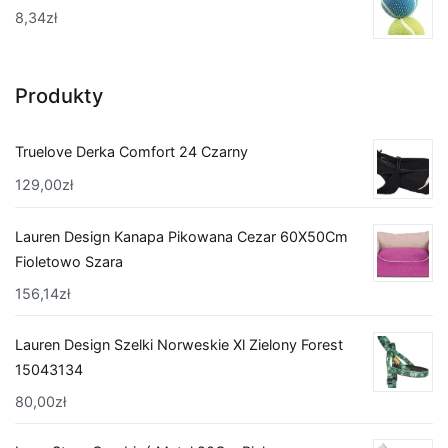
8,34
zł
Produkty
Truelove Derka Comfort 24 Czarny
129,00
zł
Lauren Design Kanapa Pikowana Cezar 60X50Cm
Fioletowo Szara
156,14
zł
Lauren Design Szelki Norweskie Xl Zielony Forest
15043134
80,00
zł