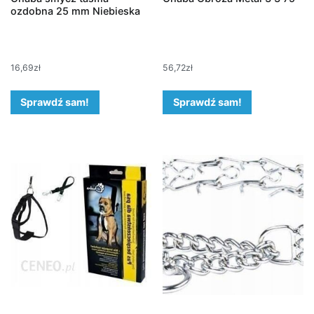
ozdobna 25 mm Niebieska
16,69
zł
56,72
zł
Sprawdź sam!
Sprawdź sam!