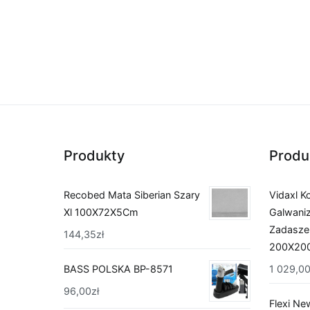
Produkty
Produ
Recobed Mata Siberian Szary
Vidaxl K
Xl 100X72X5Cm
Galwaniz
Zadasze
144,35
zł
200X20
1 029,0
BASS POLSKA BP-8571
96,00
zł
Flexi Ne