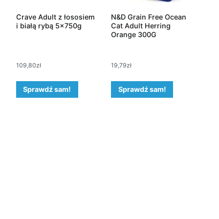
Crave Adult z łososiem
N&D Grain Free Ocean
i białą rybą 5x750g
Cat Adult Herring
Orange 300G
109,80
zł
19,79
zł
Sprawdź sam!
Sprawdź sam!