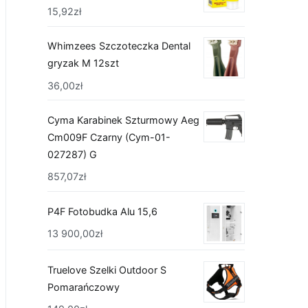
15,92
zł
Whimzees Szczoteczka Dental
gryzak M 12szt
36,00
zł
Cyma Karabinek Szturmowy Aeg
Cm009F Czarny (Cym-01-
027287) G
857,07
zł
P4F Fotobudka Alu 15,6
13 900,00
zł
Truelove Szelki Outdoor S
Pomarańczowy