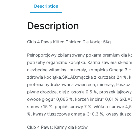
Description
Description
Club 4 Paws Kitten Chicken Dla Kociąt 5Kg
Pełnoporcjowy zbilansowany pokarm premium dla koc
potrzeby organizmu kociątka. Karma zawiera składni
niezbędne witaminy i minerały, kompleks Omega 3 +
zdrowia kociątka.SKŁAD:mączka z kurczaka 24 %, kuk
proteina hydrolizowana zwierzęca, minerały, tłuszcz
piwne drożdże, olej z łososia 0,5 %, proszek jajkowy
owoce głogu* 0,065 %, korzeń imbiru* 0,01 %.SKŁAD
surowe 15 %, popiół surowy 7 %, włókno surowe 4,5
%, kwasy tłuszczowe omega-3: 0,3 %, kwasy tłusz
Club 4 Paws: Karmy dla kotów