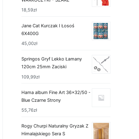
18,59
zł
Jane Cat Kurczak I Łosoś
6X400G
45,00
zł
Springos Gryf Lekko Łamany
120cm 25mm Zaciski
109,99
zł
Hama album Fine Art 36x32/50 -
Blue Czarne Strony
55,76
zł
Rogy Churpi Naturalny Gryzak Z
Himalajskiego Sera S