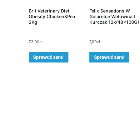
Brit Veterinary Diet
Felix Sensations W
Obesity Chicken&Pea
Galaretce Wołowina I
2Kg
Kurczak 12x(48x100G)
73,00
zł
7,99
zł
Sprawdź sam!
Sprawdź sam!