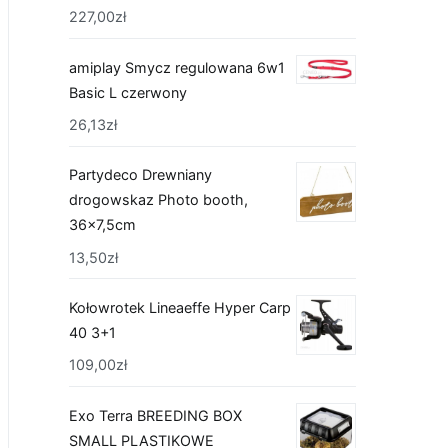
227,00
zł
amiplay Smycz regulowana 6w1
Basic L czerwony
26,13
zł
Partydeco Drewniany
drogowskaz Photo booth,
36x7,5cm
13,50
zł
Kołowrotek Lineaeffe Hyper Carp
40 3+1
109,00
zł
Exo Terra BREEDING BOX
SMALL PLASTIKOWE