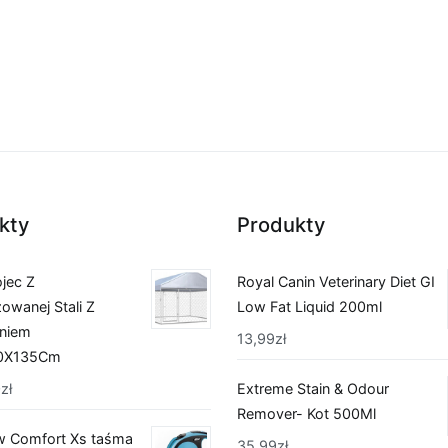
kty
Produkty
ojec Z
Royal Canin Veterinary Diet GI
owanej Stali Z
Low Fat Liquid 200ml
niem
13,99
zł
0X135Cm
0
zł
Extreme Stain & Odour
Remover- Kot 500Ml
w Comfort Xs taśma
35,99
zł