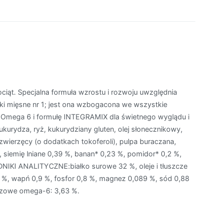
iąt. Specjalna formuła wzrostu i rozwoju uwzględnia
ki mięsne nr 1; jest ona wzbogacona we wszystkie
 Omega 6 i formułę INTEGRAMIX dla świetnego wyglądu i
urydza, ryż, kukurydziany gluten, olej słonecznikowy,
 zwierzęcy (o dodatkach tokoferoli), pulpa buraczana,
, siemię lniane 0,39 %, banan* 0,23 %, pomidor* 0,2 %,
NIKI ANALITYCZNE:białko surowe 32 %, oleje i tłuszcze
 %, wapń 0,9 %, fosfor 0,8 %, magnez 0,089 %, sód 0,88
czowe omega-6: 3,63 %.