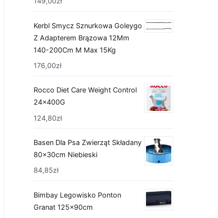
149,00
zł
Kerbl Smycz Sznurkowa Goleygo
Z Adapterem Brązowa 12Mm
140-200Cm M Max 15Kg
176,00
zł
Rocco Diet Care Weight Control
24x400G
124,80
zł
Basen Dla Psa Zwierząt Składany
80x30cm Niebieski
84,85
zł
Bimbay Legowisko Ponton
Granat 125x90cm