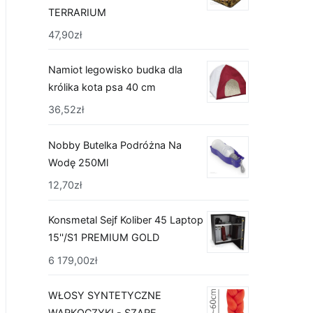
TERRARIUM
47,90
zł
Namiot legowisko budka dla
królika kota psa 40 cm
36,52
zł
Nobby Butelka Podróżna Na
Wodę 250Ml
12,70
zł
Konsmetal Sejf Koliber 45 Laptop
15''/S1 PREMIUM GOLD
6 179,00
zł
WŁOSY SYNTETYCZNE
WARKOCZYKI - SZARE