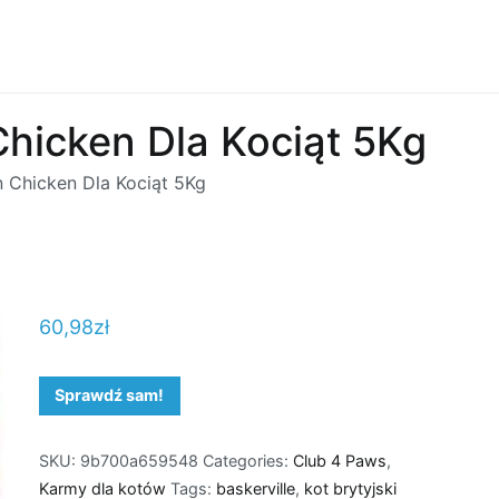
Chicken Dla Kociąt 5Kg
n Chicken Dla Kociąt 5Kg
60,98
zł
Sprawdź sam!
SKU:
9b700a659548
Categories:
Club 4 Paws
,
Karmy dla kotów
Tags:
baskerville
,
kot brytyjski