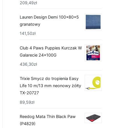
209,49
zł
Lauren Design Demi 100x80x5
granatowy
141,50
zł
Club 4 Paws Puppies Kurczak W
Galarecie 24x100G
436,30
zł
Trixie Smycz do tropienia Easy
Life 10 m/13 mm neonowy żółty
TX-20727
89,59
zł
Reedog Mata Thin Black Paw
(P4829)