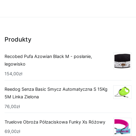
Produkty
Recobed Pufa Azowian Black M - posłanie,
legowisko
154,00
zł
Reedog Senza Basic Smycz Automatyczna S 15Kg
5M Linka Zielona
76,00
zł
Truelove Obroża Półzaciskowa Funky Xs Różowy
69,00
zł