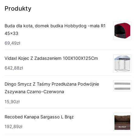
Produkty
Buda dla kota, domek budka Hobbydog -mała R1
45x33
69,49
zł
Vidaxl Kojec Z Zadaszeniem 100X100X125Cm
642,88
zł
Dingo Smycz Z Taśmy Przedłużana Podwójnie
Zszywana Czarno-Czerwona
15,90
zł
Recobed Kanapa Sargasso L Brąz
192,89
zł