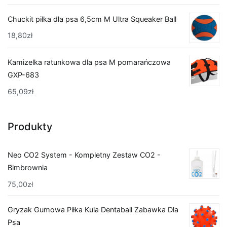
Chuckit piłka dla psa 6,5cm M Ultra Squeaker Ball
18,80
zł
Kamizelka ratunkowa dla psa M pomarańczowa
GXP-683
65,09
zł
Produkty
Neo CO2 System - Kompletny Zestaw CO2 -
Bimbrownia
75,00
zł
Gryzak Gumowa Piłka Kula Dentaball Zabawka Dla
Psa