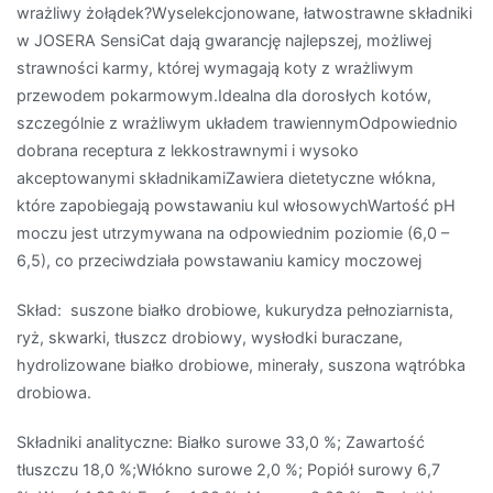
wrażliwy żołądek?Wyselekcjonowane, łatwostrawne składniki
w JOSERA SensiCat dają gwarancję najlepszej, możliwej
strawności karmy, której wymagają koty z wrażliwym
przewodem pokarmowym.Idealna dla dorosłych kotów,
szczególnie z wrażliwym układem trawiennymOdpowiednio
dobrana receptura z lekkostrawnymi i wysoko
akceptowanymi składnikamiZawiera dietetyczne włókna,
które zapobiegają powstawaniu kul włosowychWartość pH
moczu jest utrzymywana na odpowiednim poziomie (6,0 –
6,5), co przeciwdziała powstawaniu kamicy moczowej
Skład: suszone białko drobiowe, kukurydza pełnoziarnista,
ryż, skwarki, tłuszcz drobiowy, wysłodki buraczane,
hydrolizowane białko drobiowe, minerały, suszona wątróbka
drobiowa.
Składniki analityczne: Białko surowe 33,0 %; Zawartość
tłuszczu 18,0 %;Włókno surowe 2,0 %; Popiół surowy 6,7