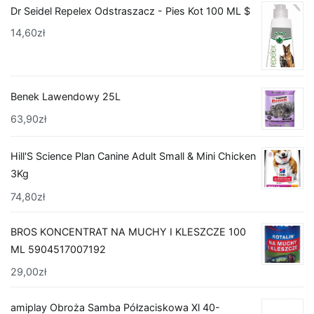
Dr Seidel Repelex Odstraszacz - Pies Kot 100 ML $
14,60
zł
Benek Lawendowy 25L
63,90
zł
Hill'S Science Plan Canine Adult Small & Mini Chicken
3Kg
74,80
zł
BROS KONCENTRAT NA MUCHY I KLESZCZE 100
ML 5904517007192
29,00
zł
amiplay Obroża Samba Półzaciskowa Xl 40-