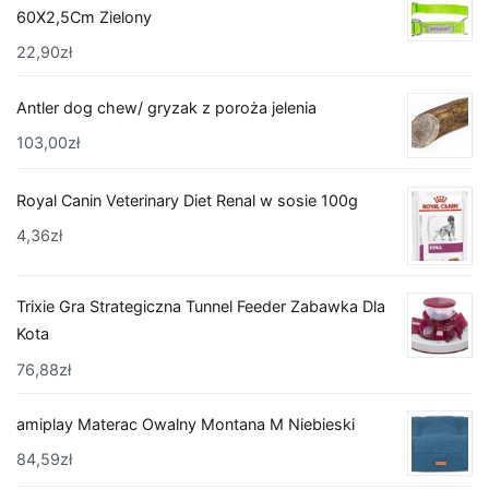
60X2,5Cm Zielony
22,90
zł
Antler dog chew/ gryzak z poroża jelenia
103,00
zł
Royal Canin Veterinary Diet Renal w sosie 100g
4,36
zł
Trixie Gra Strategiczna Tunnel Feeder Zabawka Dla
Kota
76,88
zł
amiplay Materac Owalny Montana M Niebieski
84,59
zł