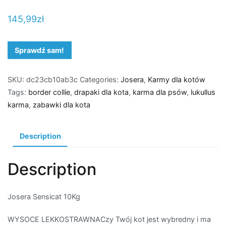
145,99
zł
Sprawdź sam!
SKU:
dc23cb10ab3c
Categories:
Josera
,
Karmy dla kotów
Tags:
border collie
,
drapaki dla kota
,
karma dla psów
,
lukullus
karma
,
zabawki dla kota
Description
Description
Josera Sensicat 10Kg
WYSOCE LEKKOSTRAWNACzy Twój kot jest wybredny i ma