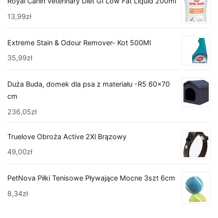
Royal Canin Veterinary Diet GI Low Fat Liquid 200ml
13,99
zł
Extreme Stain & Odour Remover- Kot 500Ml
35,99
zł
Duża Buda, domek dla psa z materiału -R5 60x70
cm
236,05
zł
Truelove Obroża Active 2Xl Brązowy
49,00
zł
PetNova Piłki Tenisowe Pływające Mocne 3szt 6cm
8,34
zł