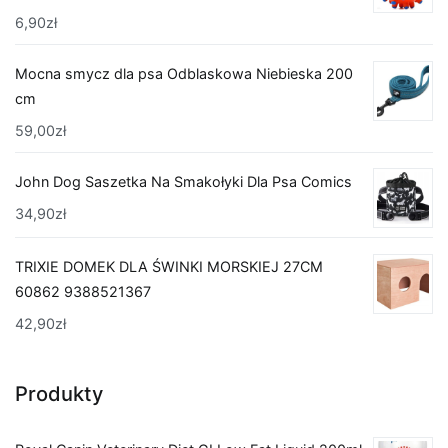
6,90
zł
Mocna smycz dla psa Odblaskowa Niebieska 200
cm
59,00
zł
John Dog Saszetka Na Smakołyki Dla Psa Comics
34,90
zł
TRIXIE DOMEK DLA ŚWINKI MORSKIEJ 27CM
60862 9388521367
42,90
zł
Produkty