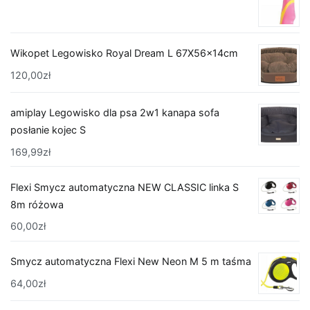
Wikopet Legowisko Royal Dream L 67X56x14cm
120,00
zł
amiplay Legowisko dla psa 2w1 kanapa sofa
posłanie kojec S
169,99
zł
Flexi Smycz automatyczna NEW CLASSIC linka S
8m różowa
60,00
zł
Smycz automatyczna Flexi New Neon M 5 m taśma
64,00
zł