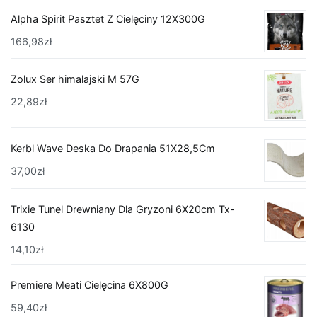
Alpha Spirit Pasztet Z Cielęciny 12X300G
166,98
zł
Zolux Ser himalajski M 57G
22,89
zł
Kerbl Wave Deska Do Drapania 51X28,5Cm
37,00
zł
Trixie Tunel Drewniany Dla Gryzoni 6X20cm Tx-
6130
14,10
zł
Premiere Meati Cielęcina 6X800G
59,40
zł