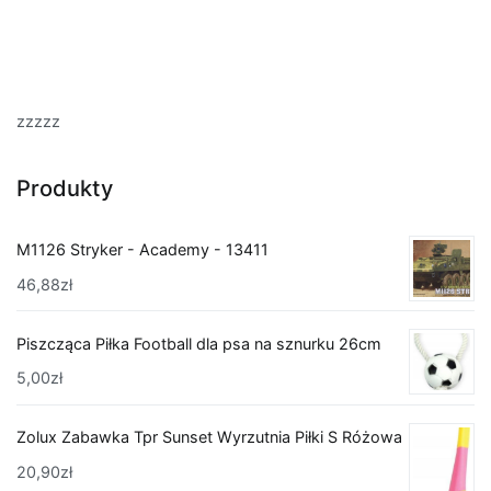
zzzzz
Produkty
M1126 Stryker - Academy - 13411
46,88
zł
Piszcząca Piłka Football dla psa na sznurku 26cm
5,00
zł
Zolux Zabawka Tpr Sunset Wyrzutnia Piłki S Różowa
20,90
zł