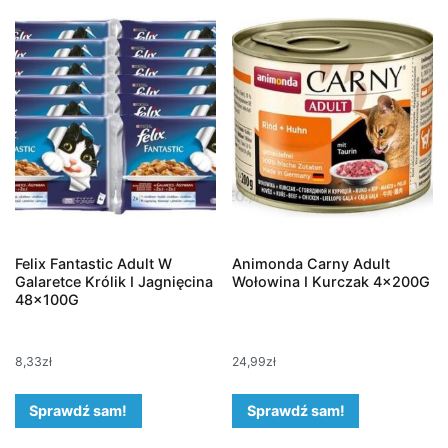
Felix Fantastic Adult W
Animonda Carny Adult
Galaretce Królik I Jagnięcina
Wołowina I Kurczak 4x200G
48x100G
8,33
zł
24,99
zł
Sprawdź sam!
Sprawdź sam!