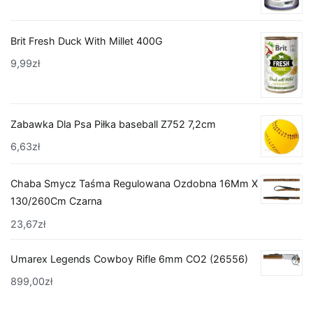
Brit Fresh Duck With Millet 400G
9,99
zł
Zabawka Dla Psa Piłka baseball Z752 7,2cm
6,63
zł
Chaba Smycz Taśma Regulowana Ozdobna 16Mm X
130/260Cm Czarna
23,67
zł
Umarex Legends Cowboy Rifle 6mm CO2 (26556)
899,00
zł