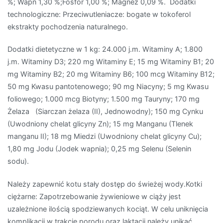
%; Wapń 1,30 %;Fosfor 1,00 %; Magnez 0,09 %. Dodatki
technologiczne: Przeciwutleniacze: bogate w tokoferol
ekstrakty pochodzenia naturalnego.
Dodatki dietetyczne w 1 kg: 24.000 j.m. Witaminy A; 1.800
j.m. Witaminy D3; 220 mg Witaminy E; 15 mg Witaminy B1; 20
mg Witaminy B2; 20 mg Witaminy B6; 100 mcg Witaminy B12;
50 mg Kwasu pantotenowego; 90 mg Niacyny; 5 mg Kwasu
foliowego; 1.000 mcg Biotyny; 1.500 mg Tauryny; 170 mg
Żelaza (Siarczan żelaza (II), Jednowodny); 150 mg Cynku
(Uwodniony chelat glicyny Zn); 15 mg Manganu (Tlenek
manganu II); 18 mg Miedzi (Uwodniony chelat glicyny Cu);
1,80 mg Jodu (Jodek wapnia); 0,25 mg Selenu (Selenin
sodu).
Należy zapewnić kotu stały dostęp do świeżej wody.Kotki
ciężarne: Zapotrzebowanie żywieniowe w ciąży jest
uzależnione ilością spodziewanych kociąt. W celu uniknięcia
komplikacji w trakcie porodu oraz laktacji należy unikać