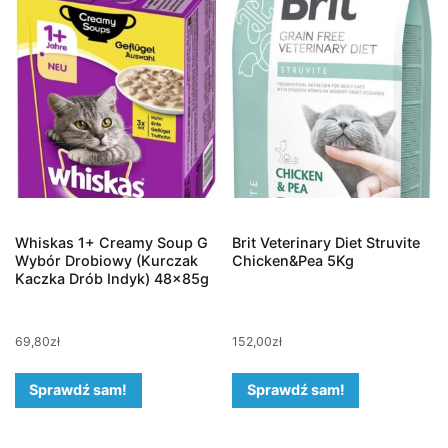
Whiskas 1+ Creamy Soup G
Brit Veterinary Diet Struvite
Wybór Drobiowy (Kurczak
Chicken&Pea 5Kg
Kaczka Drób Indyk) 48x85g
69,80
zł
152,00
zł
Sprawdź sam!
Sprawdź sam!