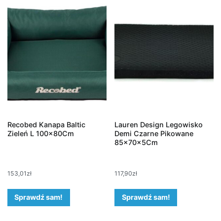
Recobed Kanapa Baltic
Lauren Design Legowisko
Zieleń L 100x80Cm
Demi Czarne Pikowane
85x70x5Cm
153,01
zł
117,90
zł
Sprawdź sam!
Sprawdź sam!