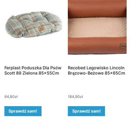
Ferplast Poduszka Dla Psów
Recobed Legowisko Lincoln
Scott 89 Zielona 85x55Cm
Brązowo-Beżowe 85x65Cm
94,80
zł
184,90
zł
Sprawdź sam!
Sprawdź sam!