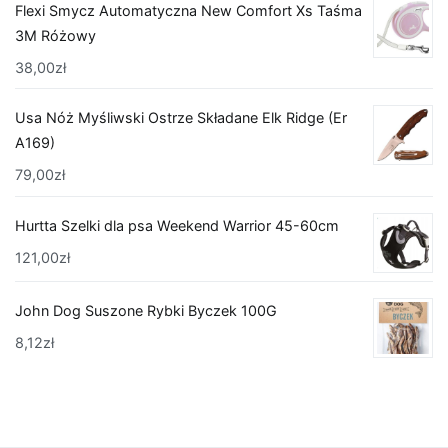
Flexi Smycz Automatyczna New Comfort Xs Taśma
3M Różowy
38,00
zł
Usa Nóż Myśliwski Ostrze Składane Elk Ridge (Er
A169)
79,00
zł
Hurtta Szelki dla psa Weekend Warrior 45-60cm
121,00
zł
John Dog Suszone Rybki Byczek 100G
8,12
zł