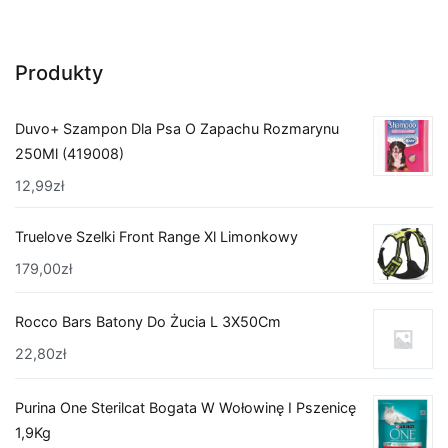
Produkty
Duvo+ Szampon Dla Psa O Zapachu Rozmarynu
250Ml (419008)
12,99
zł
Truelove Szelki Front Range Xl Limonkowy
179,00
zł
Rocco Bars Batony Do Żucia L 3X50Cm
22,80
zł
Purina One Sterilcat Bogata W Wołowinę I Pszenicę
1,9Kg