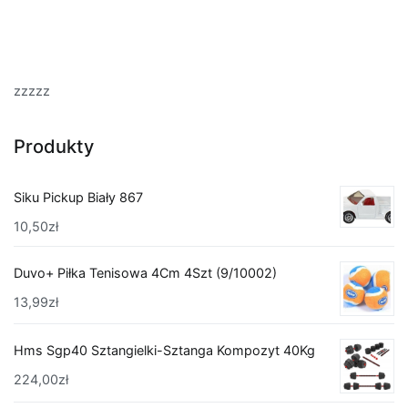
zzzzz
Produkty
Siku Pickup Biały 867
10,50
zł
Duvo+ Piłka Tenisowa 4Cm 4Szt (9/10002)
13,99
zł
Hms Sgp40 Sztangielki-Sztanga Kompozyt 40Kg
224,00
zł