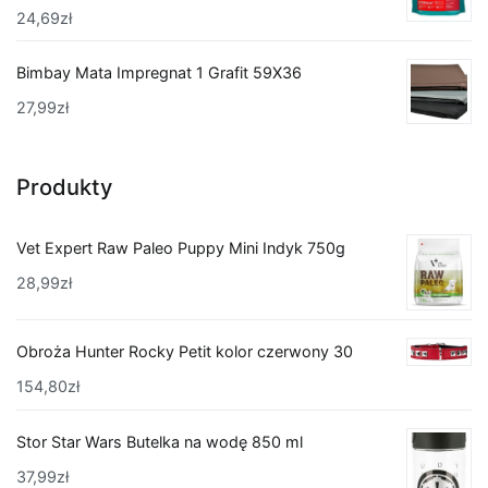
24,69
zł
Bimbay Mata Impregnat 1 Grafit 59X36
27,99
zł
Produkty
Vet Expert Raw Paleo Puppy Mini Indyk 750g
28,99
zł
Obroża Hunter Rocky Petit kolor czerwony 30
154,80
zł
Stor Star Wars Butelka na wodę 850 ml
37,99
zł