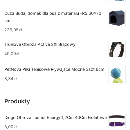
Duża Buda, domek dla psa z materiału -R5 60x70
cm
236,05
zł
Truelove Obroża Active 2Xl Brązowy
49,00
zł
PetNova Piłki Tenisowe Pływające Mocne 3szt 6cm
8,34
zł
Produkty
Dingo Obroża Taśma Energy 1,2Cm 40Cm Fioletowa
8,00
zł