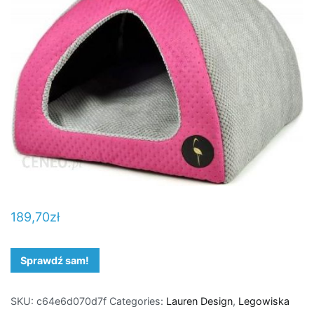
189,70
zł
Sprawdź sam!
SKU:
c64e6d070d7f
Categories:
Lauren Design
,
Legowiska