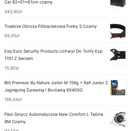
Car 82x51x61cm czarny
343,90
zł
Truelove Obroża Półzaciskowa Funky S Czarny
69,00
zł
Esp Euro Security Products Uchwyt Do Tonfy Esp
Tf01 Z Sercem
15,90
zł
Brit Premium By Nature Junior M 15Kg + Rafi Junior Z
Jagnięciną Żurawiną I Borówką 6X400G
168,04
zł
Flexi Smycz Automatyczna New Comfort L Taśma
8M Czarny
93,13
zł