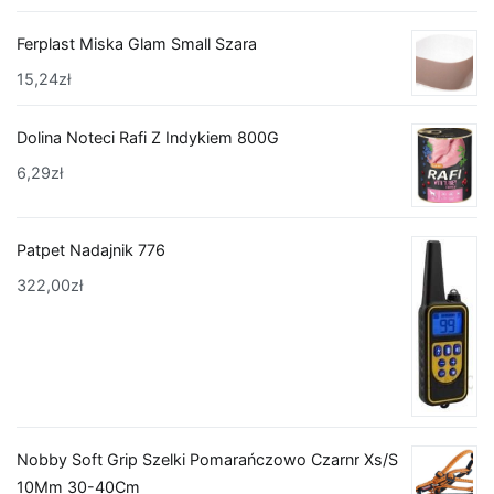
Ferplast Miska Glam Small Szara
15,24
zł
Dolina Noteci Rafi Z Indykiem 800G
6,29
zł
Patpet Nadajnik 776
322,00
zł
Nobby Soft Grip Szelki Pomarańczowo Czarnr Xs/S
10Mm 30-40Cm