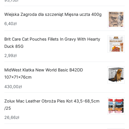
Wiejska Zagroda dla szczeniąt Mięsna uczta 400g
6,40
zł
Brit Care Cat Pouches Fillets In Gravy With Hearty
Duck 85G
2,99
zł
MidWest Klatka New World Basic B42DD
107x71x76cm
430,00
zł
Zolux Mac Leather Obroża Pies Kot 43,5-68,5cm
/25
26,66
zł