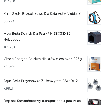
157,90
zł
Kerbl Szelki Bezuciskowe Dla Kota Activ Niebieski
33,77
zł
Mała Buda Domek Dla Psa -R1- 38X38X32
Hobbydog
101,70
zł
Virbac Energan Calcium dla krówmlecznych 325g
26,57
zł
Aqua Della Przyssawka Z Uchwytem 3Szt 9/12
7,99
zł
Ferplast Samochodowy transporter dla psa Atlas