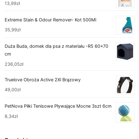
13,99
zł
Extreme Stain & Odour Remover- Kot 500Ml
35,99
zł
Duża Buda, domek dla psa z materiału -R5 60x70
cm
236,05
zł
Truelove Obroża Active 2Xl Brązowy
49,00
zł
PetNova Piłki Tenisowe Pływające Mocne 3szt 6cm
8,34
zł