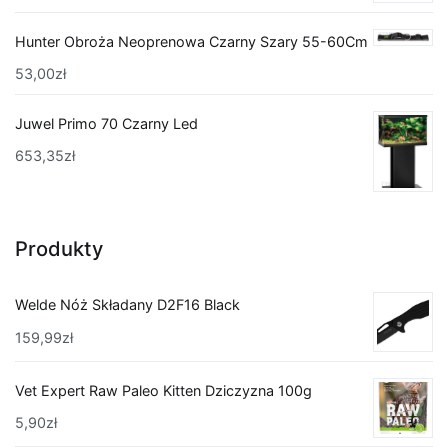
Hunter Obroża Neoprenowa Czarny Szary 55-60Cm
53,00
zł
Juwel Primo 70 Czarny Led
653,35
zł
Produkty
Welde Nóż Składany D2F16 Black
159,99
zł
Vet Expert Raw Paleo Kitten Dziczyzna 100g
5,90
zł