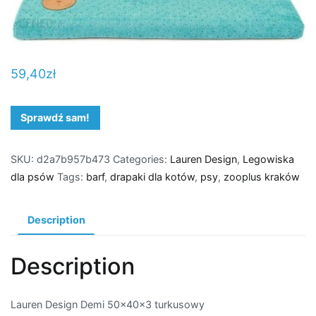
59,40
zł
Sprawdź sam!
SKU:
d2a7b957b473
Categories:
Lauren Design
,
Legowiska
dla psów
Tags:
barf
,
drapaki dla kotów
,
psy
,
zooplus kraków
Description
Description
Lauren Design Demi 50x40x3 turkusowy