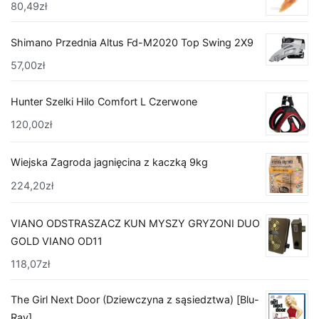
80,49
zł
Shimano Przednia Altus Fd-M2020 Top Swing 2X9
57,00
zł
Hunter Szelki Hilo Comfort L Czerwone
120,00
zł
Wiejska Zagroda jagnięcina z kaczką 9kg
224,20
zł
VIANO ODSTRASZACZ KUN MYSZY GRYZONI DUO
GOLD VIANO OD11
118,07
zł
The Girl Next Door (Dziewczyna z sąsiedztwa) [Blu-
Ray]