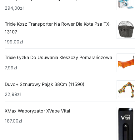
294,00
zł
Trixie Kosz Transporter Na Rower Dla Kota Psa TX-
13107
199,00
zł
Trixie Łyżka Do Usuwania Kleszczy Pomarańczowa
7,99
zł
Duvo+ Sznurowy Pająk 38Cm (11590)
22,99
zł
XMax Waporyzator XVape Vital
187,00
zł