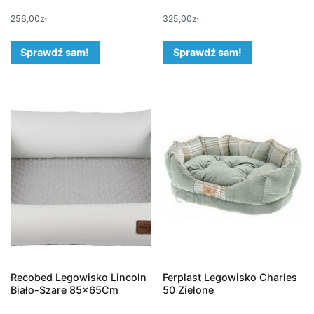
256,00
zł
325,00
zł
Sprawdź sam!
Sprawdź sam!
Recobed Legowisko Lincoln
Ferplast Legowisko Charles
Biało-Szare 85x65Cm
50 Zielone