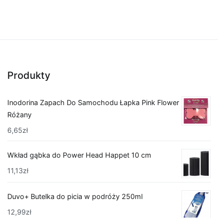
Produkty
Inodorina Zapach Do Samochodu Łapka Pink Flower
Różany
6,65
zł
Wkład gąbka do Power Head Happet 10 cm
11,13
zł
Duvo+ Butelka do picia w podróży 250ml
12,99
zł