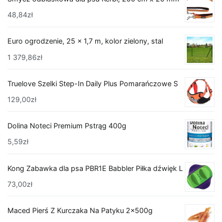
48,84
zł
Euro ogrodzenie, 25 x 1,7 m, kolor zielony, stal
1 379,86
zł
Truelove Szelki Step-In Daily Plus Pomarańczowe S
129,00
zł
Dolina Noteci Premium Pstrąg 400g
5,59
zł
Kong Zabawka dla psa PBR1E Babbler Piłka dźwięk L
73,00
zł
Maced Pierś Z Kurczaka Na Patyku 2x500g