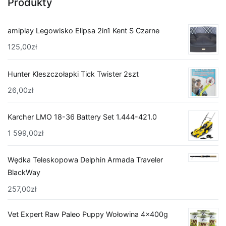
Produkty
amiplay Legowisko Elipsa 2in1 Kent S Czarne
125,00
zł
Hunter Kleszczołapki Tick Twister 2szt
26,00
zł
Karcher LMO 18-36 Battery Set 1.444-421.0
1 599,00
zł
Wędka Teleskopowa Delphin Armada Traveler
BlackWay
257,00
zł
Vet Expert Raw Paleo Puppy Wołowina 4x400g