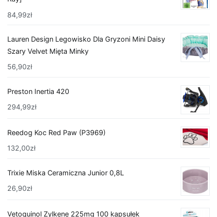
84,99
zł
Lauren Design Legowisko Dla Gryzoni Mini Daisy
Szary Velvet Mięta Minky
56,90
zł
Preston Inertia 420
294,99
zł
Reedog Koc Red Paw (P3969)
132,00
zł
Trixie Miska Ceramiczna Junior 0,8L
26,90
zł
Vetoquinol Zylkene 225mg 100 kapsułek