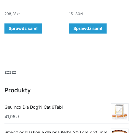
208,28
zł
151,80
zł
Sprawdź sam!
Sprawdź sam!
zzzzz
Produkty
Geulincx Dia Dog'N Cat 6Tabl
41,95
zł
Smycz odblaskowa dla psa Kerbl, 200 cm x 20 mm