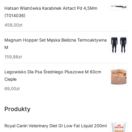
Hatsan Wiatrówka Karabinek Airtact Pd 4,5Mm
(T014036)
458,00
zł
Magnum Hopper Set Męska Bielizna Termoaktywna
M
159,88
zł
Legowisko Dla Psa Średniego Pluszowe M 60cm
Ciepłe
69,00
zł
Produkty
Royal Canin Veterinary Diet GI Low Fat Liquid 200ml