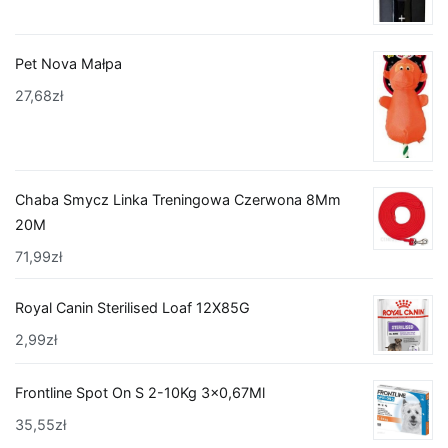
Pet Nova Małpa
27,68
zł
Chaba Smycz Linka Treningowa Czerwona 8Mm
20M
71,99
zł
Royal Canin Sterilised Loaf 12X85G
2,99
zł
Frontline Spot On S 2-10Kg 3x0,67Ml
35,55
zł