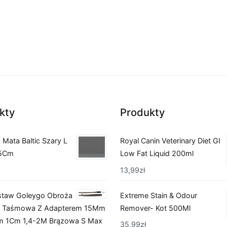
kty
Produkty
Mata Baltic Szary L
Royal Canin Veterinary Diet GI
5Cm
Low Fat Liquid 200ml
13,99
zł
estaw Goleygo Obroża
Extreme Stain & Odour
 Taśmowa Z Adapterem 15Mm
Remover- Kot 500Ml
 1Cm 1,4-2M Brązowa S Max
35,99
zł