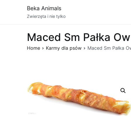
Przejdź
Beka Animals
do
Zwierzęta i nie tylko
treści
Maced Sm Pałka Ow
Home
Karmy dla psów
Maced Sm Pałka Ow