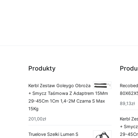
Produkty
Produ
Kerbl Zestaw Goleygo Obroża
Recobed 
+ Smycz Taśmowa Z Adaptrem 15Mm
80X62X
29-45Cm 1Cm 1,4-2M Czarna S Max
89,13
zł
15Kg
201,00
zł
Kerbl Z
+ Smycz
Truelove Szelki Lumen S
29-45Cm