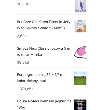
26,00
zł
Brit Care Cat Kitten Fillets In Jelly
With Savory Salmon 24X85G
3,60
zł
Smycz Flexi Classic różowa 5 m
rozmiar M linka
38,81
zł
Euro ogrodzenie, 25 x 1,7 m,
kolor zielony, stal
1 379,86
zł
Dolina Noteci Premium jagnięcina
185g