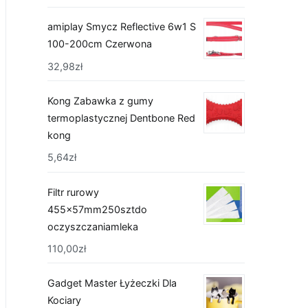
amiplay Smycz Reflective 6w1 S
100-200cm Czerwona
32,98
zł
Kong Zabawka z gumy
termoplastycznej Dentbone Red
kong
5,64
zł
Filtr rurowy
455x57mm250sztdo
oczyszczaniamleka
110,00
zł
Gadget Master Łyżeczki Dla
Kociary