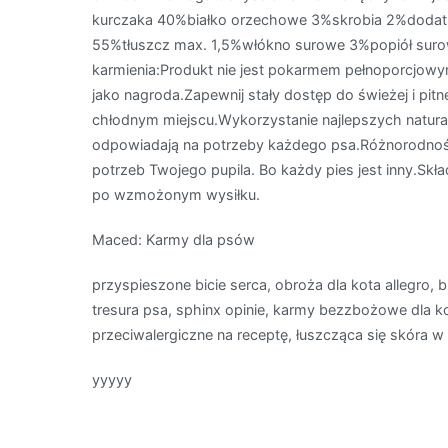
kurczaka 40%białko orzechowe 3%skrobia 2%dodatki t
55%tłuszcz max. 1,5%włókno surowe 3%popiół su
karmienia:Produkt nie jest pokarmem pełnoporcjowy
jako nagroda.Zapewnij stały dostęp do świeżej i p
chłodnym miejscu.Wykorzystanie najlepszych natur
odpowiadają na potrzeby każdego psa.Różnorodno
potrzeb Twojego pupila. Bo każdy pies jest inny.Sk
po wzmożonym wysiłku.
Maced: Karmy dla psów
przyspieszone bicie serca, obroża dla kota allegro, 
tresura psa, sphinx opinie, karmy bezzbożowe dla k
przeciwalergiczne na receptę, łuszcząca się skóra w 
yyyyy