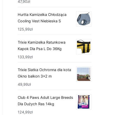
47,90
zł
Hurtta Kamizelka Chłodząca
Cooling Vest Niebieska S
125,99
zł
Trixie Kamizelka Ratunkowa
Kapok Dla Psa L Do 36Kg
133,99
zł
Trixie Siatka Ochronna dla kota
Okno balkon 3x2 m
49,99
zł
Club 4 Paws Adult Large Breeds
Dla Dużych Ras 14kg
124,99
zł