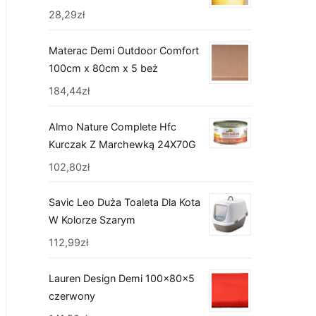
28,29
zł
Materac Demi Outdoor Comfort
100cm x 80cm x 5 beż
184,44
zł
Almo Nature Complete Hfc
Kurczak Z Marchewką 24X70G
102,80
zł
Savic Leo Duża Toaleta Dla Kota
W Kolorze Szarym
112,99
zł
Lauren Design Demi 100x80x5
czerwony