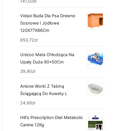
141,50
zł
Vidaxl Buda Dla Psa Drewno
Sosnowe I Jodłowe
120X77X86Cm
650,72
zł
Unizoo Mata Chłodząca Na
Upały Duża 90x50Cm
39,90
zł
Anione Worki Z Taśmą
Ściągającą Do Kuwety L
24,69
zł
Hill's Prescription Diet Metabolic
Canine 12Kg