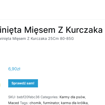
inięta Mięsem Z Kurczak
inięta Mięsem Z Kurczaka 25Cm 80-85G
6,90
zł
Sprawdź sam!
SKU:
bebf20febc36
Categories:
Karmy dla psów
,
Maced
Tags:
chomik
,
furminator
,
karma dla królika
,