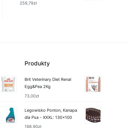
259,79
zł
Produkty
Brit Veterinary Diet Renal
Egg&Pea 2Kg
73,00
zł
Legowisko Ponton, Kanapa
dla Psa - XXXL: 130x100
198,90
zł