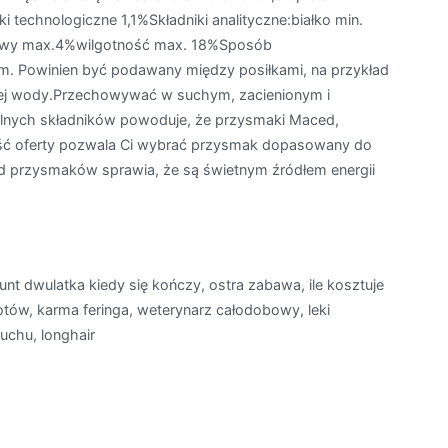
echnologiczne 1,1%Składniki analityczne:białko min.
rowy max.4%wilgotność max. 18%Sposób
m. Powinien być podawany między posiłkami, na przykład
itnej wody.Przechowywać w suchym, zacienionym i
alnych składników powoduje, że przysmaki Maced,
ść oferty pozwala Ci wybrać przysmak dopasowany do
ład przysmaków sprawia, że są świetnym źródłem energii
bunt dwulatka kiedy się kończy, ostra zabawa, ile kosztuje
otów, karma feringa, weterynarz całodobowy, leki
uchu, longhair