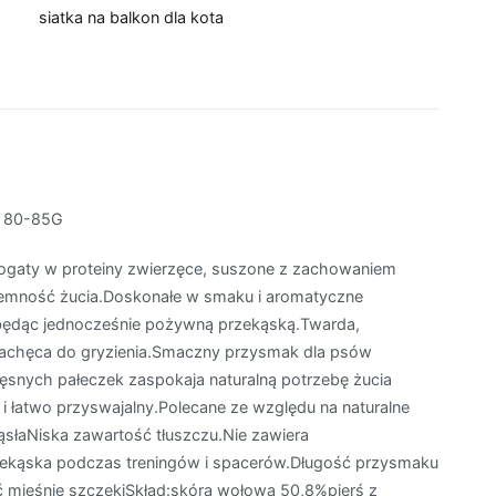
siatka na balkon dla kota
m 80-85G
ogaty w proteiny zwierzęce, suszone z zachowaniem
jemność żucia.Doskonałe w smaku i aromatyczne
 będąc jednocześnie pożywną przekąską.Twarda,
achęca do gryzienia.Smaczny przysmak dla psów
ęsnych pałeczek zaspokaja naturalną potrzebę żucia
 i łatwo przyswajalny.Polecane ze względu na naturalne
ąsłaNiska zawartość tłuszczu.Nie zawiera
rzekąska podczas treningów i spacerów.Długość przysmaku
mięśnie szczękiSkład:skóra wołowa 50,8%pierś z