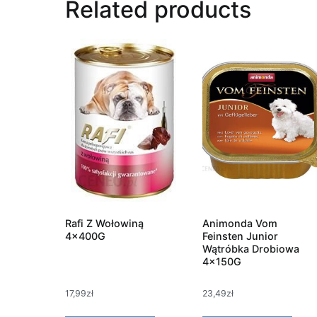
Related products
Rafi Z Wołowiną
Animonda Vom
4x400G
Feinsten Junior
Wątróbka Drobiowa
4x150G
17,99
zł
23,49
zł