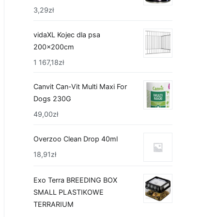
3,29
zł
vidaXL Kojec dla psa
200x200cm
1 167,18
zł
Canvit Can-Vit Multi Maxi For
Dogs 230G
49,00
zł
Overzoo Clean Drop 40ml
18,91
zł
Exo Terra BREEDING BOX
SMALL PLASTIKOWE
TERRARIUM