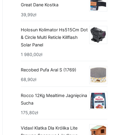
Great Dane Kostka
39,99
zł
Holosun Kolimator Hs515Cm Dot
& Circle Multi Reticle Killflash
Solar Panel
1 980,00
zł
Recobed Pufa Aral S (1769)
68,90
zł
Rocco 12Kg Mealtime Jagnięcina
Sucha
175,80
zł
Vidaxl Klatka Dla Królika Lite