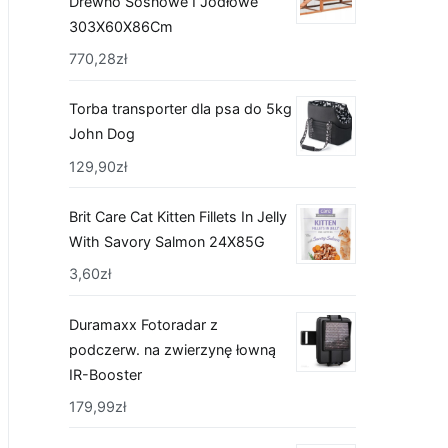
Drewno Sosnowe I Jodłowe
303X60X86Cm
770,28
zł
Torba transporter dla psa do 5kg
John Dog
129,90
zł
Brit Care Cat Kitten Fillets In Jelly
With Savory Salmon 24X85G
3,60
zł
Duramaxx Fotoradar z
podczerw. na zwierzynę łowną
IR-Booster
179,99
zł