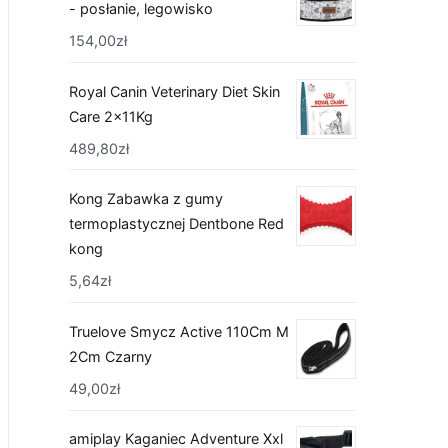
- posłanie, legowisko
154,00
zł
Royal Canin Veterinary Diet Skin
Care 2x11Kg
489,80
zł
Kong Zabawka z gumy
termoplastycznej Dentbone Red
kong
5,64
zł
Truelove Smycz Active 110Cm M
2Cm Czarny
49,00
zł
amiplay Kaganiec Adventure Xxl