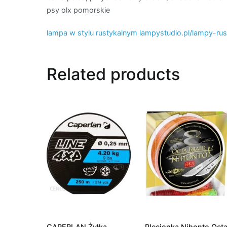
psy olx pomorskie
lampa w stylu rustykalnym lampystudio.pl/lampy-rus
Related products
CAPERLAN Żyłka
Plecionka Nihonto Oct