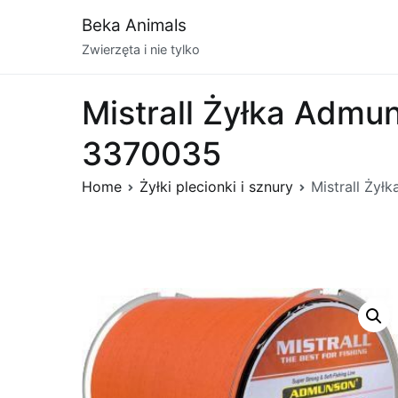
Przejdź
Beka Animals
do
Zwierzęta i nie tylko
treści
Mistrall Żyłka Adm
3370035
Home
Żyłki plecionki i sznury
Mistrall Ży