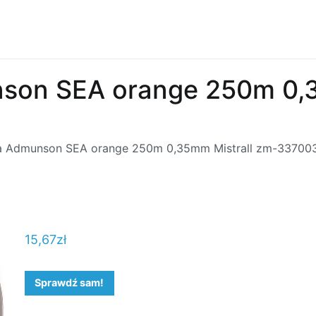
unson SEA orange 250m 0,
łka Admunson SEA orange 250m 0,35mm Mistrall zm-33700
15,67
zł
Sprawdź sam!