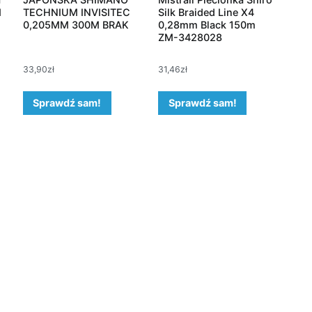
M
TECHNIUM INVISITEC
Silk Braided Line X4
0,205MM 300M BRAK
0,28mm Black 150m
ZM-3428028
33,90
zł
31,46
zł
Sprawdź sam!
Sprawdź sam!