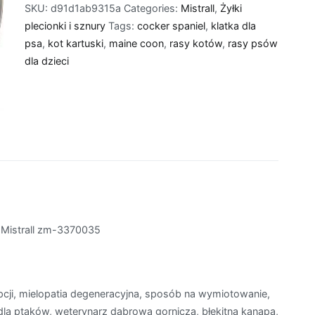
SKU:
d91d1ab9315a
Categories:
Mistrall
,
Żyłki
plecionki i sznury
Tags:
cocker spaniel
,
klatka dla
psa
,
kot kartuski
,
maine coon
,
rasy kotów
,
rasy psów
dla dzieci
Mistrall zm-3370035
opcji, mielopatia degeneracyjna, sposób na wymiotowanie,
dla ptaków, weterynarz dabrowa gornicza, błękitna kanapa,