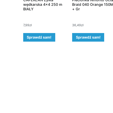
wędkarska 4×4 250 m
Braid 040 Orange 150
BIAŁY
+ Gr
7,99
zł
36,49
zł
Sprawdź sam!
Sprawdź sam!