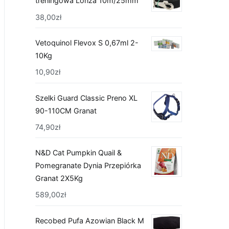
treningowa Lonża 10m/25mm
38,00
zł
Vetoquinol Flevox S 0,67ml 2-
10Kg
10,90
zł
Szelki Guard Classic Preno XL
90-110CM Granat
74,90
zł
N&D Cat Pumpkin Quail &
Pomegranate Dynia Przepiórka
Granat 2X5Kg
589,00
zł
Recobed Pufa Azowian Black M