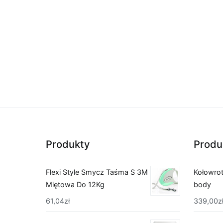
Produkty
Produ
Flexi Style Smycz Taśma S 3M
Kołowrot
Miętowa Do 12Kg
body
61,04
zł
339,00
z