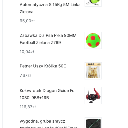
Automatyczna S 15Kg 5M Linka
Zielona
95,00
zł
Zabawka Dla Psa Piłka 90MM
Football Zielona Z769
10,04
zł
Petner Uszy Królika 50G
7,67
zł
Kołowrotek Dragon Guide Fd
1030i 9BB+1RB
116,87
zł
wygodna, gruba smycz