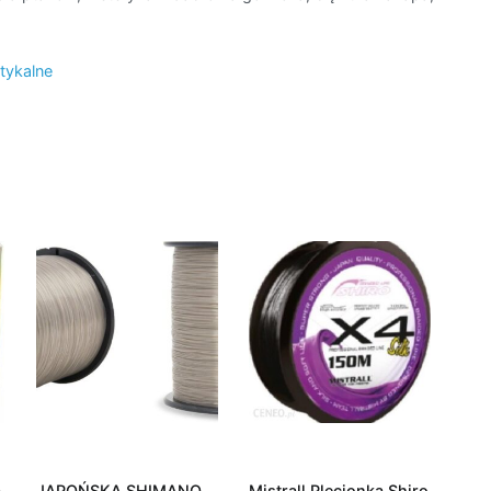
tykalne
a
JAPOŃSKA SHIMANO
Mistrall Plecionka Shiro