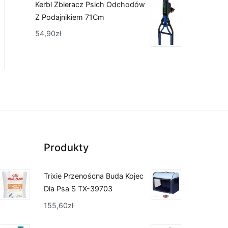
Kerbl Zbieracz Psich Odchodów
Z Podajnikiem 71Cm
54,90
zł
Produkty
Trixie Przenoścna Buda Kojec
Dla Psa S TX-39703
155,60
zł