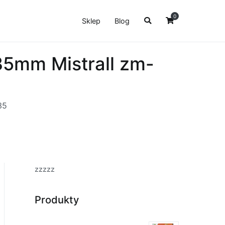
0
Sklep
Blog
35mm Mistrall zm-
35
zzzzz
Produkty