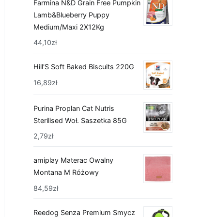
Farmina N&D Grain Free Pumpkin
Lamb&Blueberry Puppy
Medium/Maxi 2X12Kg
44,10
zł
Hill'S Soft Baked Biscuits 220G
16,89
zł
Purina Proplan Cat Nutris
Sterilised Woł. Saszetka 85G
2,79
zł
amiplay Materac Owalny
Montana M Różowy
84,59
zł
Reedog Senza Premium Smycz