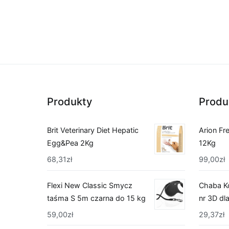
Produkty
Produ
Brit Veterinary Diet Hepatic
Arion Fr
Egg&Pea 2Kg
12Kg
68,31
zł
99,00
zł
Flexi New Classic Smycz
Chaba K
taśma S 5m czarna do 15 kg
nr 3D dl
59,00
zł
29,37
zł