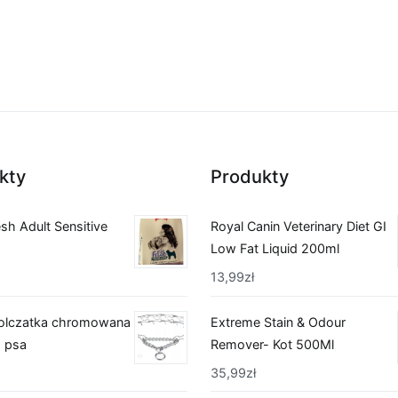
kty
Produkty
esh Adult Sensitive
Royal Canin Veterinary Diet GI
Low Fat Liquid 200ml
13,99
zł
olczatka chromowana
Extreme Stain & Odour
a psa
Remover- Kot 500Ml
35,99
zł