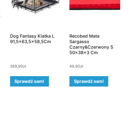
Dog Fantasy Klatka L
Recobed Mata
91,5×63,5×58,5Cm
Sargasso
Czarny&Czerwony S
50x38x3 Cm
269,99
zł
49,90
zł
Sprawdź sam!
Sprawdź sam!