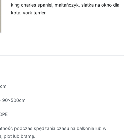
king charles spaniel
,
maltańczyk
,
siatka na okno dla
kota
,
york terrier
0cm
– 90x500cm
DPE
ność podczas spędzania czasu na balkonie lub w
, płot lub bramę.