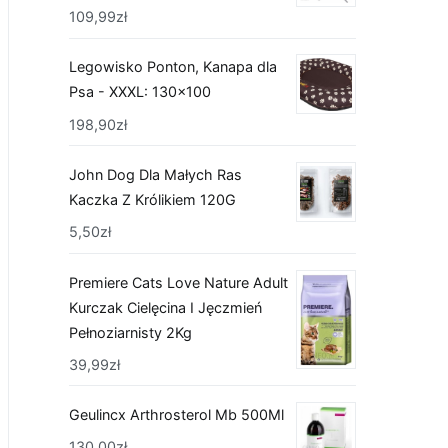
109,99
zł
Legowisko Ponton, Kanapa dla
Psa - XXXL: 130x100
198,90
zł
John Dog Dla Małych Ras
Kaczka Z Królikiem 120G
5,50
zł
Premiere Cats Love Nature Adult
Kurczak Cielęcina I Jęczmień
Pełnoziarnisty 2Kg
39,99
zł
Geulincx Arthrosterol Mb 500Ml
130,00
zł