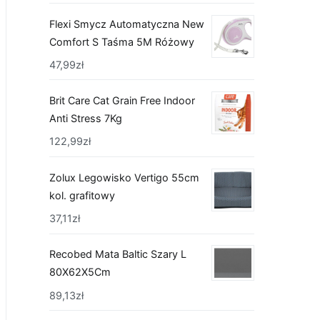
Flexi Smycz Automatyczna New
Comfort S Taśma 5M Różowy
47,99
zł
Brit Care Cat Grain Free Indoor
Anti Stress 7Kg
122,99
zł
Zolux Legowisko Vertigo 55cm
kol. grafitowy
37,11
zł
Recobed Mata Baltic Szary L
80X62X5Cm
89,13
zł