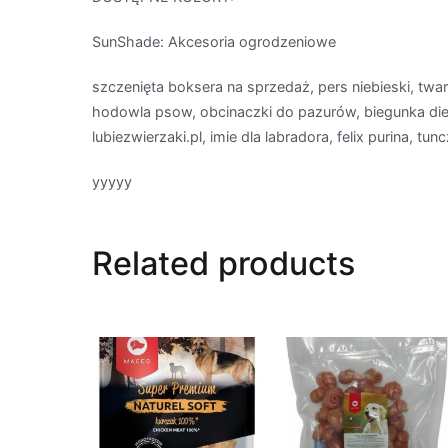
SunShade: Akcesoria ogrodzeniowe
szczenięta boksera na sprzedaż, pers niebieski, twar
hodowla psow, obcinaczki do pazurów, biegunka diet
lubiezwierzaki.pl, imie dla labradora, felix purina, tun
yyyyy
Related products