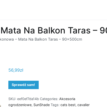
 Mata Na Balkon Taras –
lkonowa – Mata Na Balkon Taras – 90x500cm
56,99
zł
Sprawdź sam!
SKU:
eef0ef7da14b
Categories:
Akcesoria
ogrodzeniowe
,
SunShade
Tags:
cats best
,
cavalier