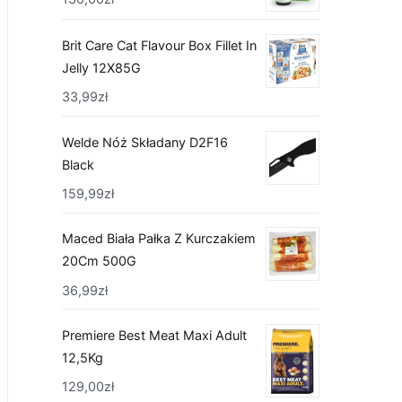
Brit Care Cat Flavour Box Fillet In
Jelly 12X85G
33,99
zł
Welde Nóż Składany D2F16
Black
159,99
zł
Maced Biała Pałka Z Kurczakiem
20Cm 500G
36,99
zł
Premiere Best Meat Maxi Adult
12,5Kg
129,00
zł