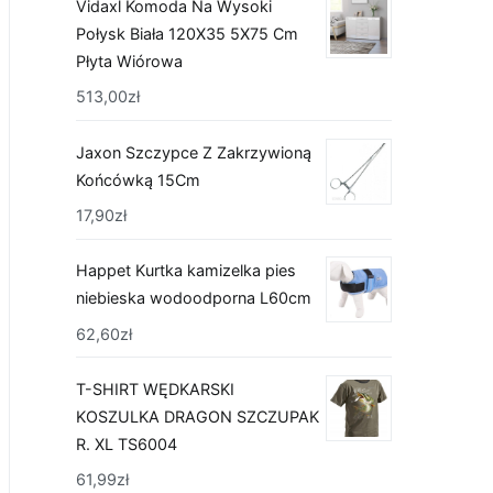
Vidaxl Komoda Na Wysoki
Połysk Biała 120X35 5X75 Cm
Płyta Wiórowa
513,00
zł
Jaxon Szczypce Z Zakrzywioną
Końcówką 15Cm
17,90
zł
Happet Kurtka kamizelka pies
niebieska wodoodporna L60cm
62,60
zł
T-SHIRT WĘDKARSKI
KOSZULKA DRAGON SZCZUPAK
R. XL TS6004
61,99
zł