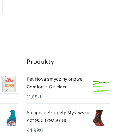
Produkty
Pet Nova smycz nylonowa
Comfort r. S zielona
11,99
zł
Solognac Skarpety Myśliwskie
Act 900 (2975618)
44,99
zł