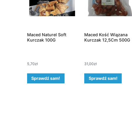
Maced Naturel Soft
Maced Kość Wiązana
Kurczak 100G
Kurczak 12,5Cm 500G
5,70
zł
31,00
zł
Sprawdź sam!
Sprawdź sam!