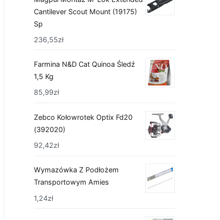
Cantilever Scout Mount (19175)
Sp
236,55
zł
Farmina N&D Cat Quinoa Śledź
1,5 Kg
85,99
zł
Zebco Kołowrotek Optix Fd20
(392020)
92,42
zł
Wymazówka Z Podłożem
Transportowym Amies
1,24
zł