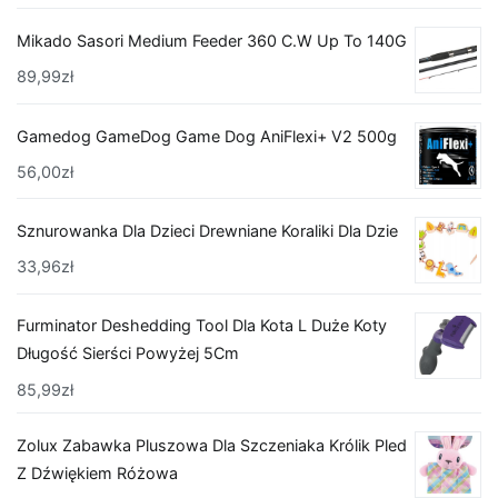
Mikado Sasori Medium Feeder 360 C.W Up To 140G
89,99
zł
Gamedog GameDog Game Dog AniFlexi+ V2 500g
56,00
zł
Sznurowanka Dla Dzieci Drewniane Koraliki Dla Dzie
33,96
zł
Furminator Deshedding Tool Dla Kota L Duże Koty
Długość Sierści Powyżej 5Cm
85,99
zł
Zolux Zabawka Pluszowa Dla Szczeniaka Królik Pled
Z Dźwiękiem Różowa