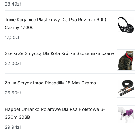
28,49
zł
Trixie Kaganiec Plastikowy Dla Psa Rozmiar 6 (L)
Czarny 17606
17,50
zł
Szelki Ze Smyczą Dla Kota Królika Szczeniaka czerw
32,00
zł
Zolux Smycz Imao Piccadilly 15 Mm Czarna
26,60
zł
Happet Ubranko Polarowe Dla Psa Fioletowe S-
35Cm 303B
29,94
zł