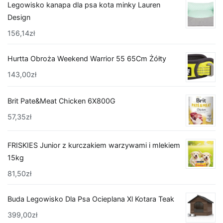
Legowisko kanapa dla psa kota minky Lauren
Design
156,14
zł
Hurtta Obroża Weekend Warrior 55 65Cm Żółty
143,00
zł
Brit Pate&Meat Chicken 6X800G
57,35
zł
FRISKIES Junior z kurczakiem warzywami i mlekiem
15kg
81,50
zł
Buda Legowisko Dla Psa Ocieplana Xl Kotara Teak
399,00
zł