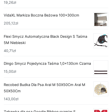
19,26
zł
VidaXL Markiza Boczna Beżowa 100x300cm
205,12
zł
Flexi Smycz Automatyczna Black Design S Taśma
5M Niebieski
40,71
zł
Dingo Smycz Pojedyncza Taśma 1,0x130cm Czarna
15,00
zł
Recobed Budka Dla Psa Aral M 50X50Cm Aral M
50X50Cm
143,00
zł
Zabawka dla psa Goodie Ribbon rozmiar S