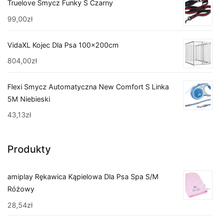
Truelove Smycz Funky S Czarny
99,00
zł
VidaXL Kojec Dla Psa 100x200cm
804,00
zł
Flexi Smycz Automatyczna New Comfort S Linka
5M Niebieski
43,13
zł
Produkty
amiplay Rękawica Kąpielowa Dla Psa Spa S/M
Różowy
28,54
zł