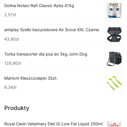
Dolina Noteci Rafi Classic Ryba 415g
2,57
zł
amiplay Szelki bezuciskowe Air Scout XXL Czarne
43,90
zł
Torba transporter dla psa do 5kg John Dog
129,90
zł
Martom Kleszczołapki 3Szt.
9,34
zł
Produkty
Royal Canin Veterinary Diet GI Low Fat Liquid 200ml