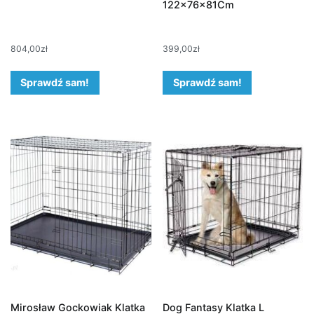
122x76x81Cm
804,00
zł
399,00
zł
Sprawdź sam!
Sprawdź sam!
Mirosław Gockowiak Klatka
Dog Fantasy Klatka L