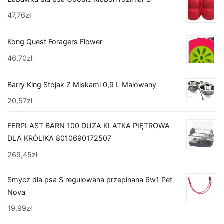
47,76
zł
Kong Quest Foragers Flower
46,70
zł
Barry King Stojak Z Miskami 0,9 L Malowany
20,57
zł
FERPLAST BARN 100 DUŻA KLATKA PIĘTROWA
DLA KRÓLIKA 8010690172507
269,45
zł
Smycz dla psa S regulowana przepinana 6w1 Pet
Nova
19,99
zł