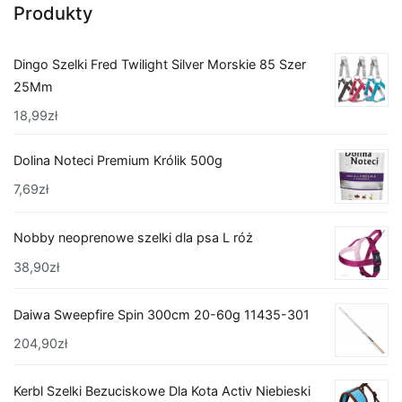
Produkty
Dingo Szelki Fred Twilight Silver Morskie 85 Szer
25Mm
18,99
zł
Dolina Noteci Premium Królik 500g
7,69
zł
Nobby neoprenowe szelki dla psa L róż
38,90
zł
Daiwa Sweepfire Spin 300cm 20-60g 11435-301
204,90
zł
Kerbl Szelki Bezuciskowe Dla Kota Activ Niebieski