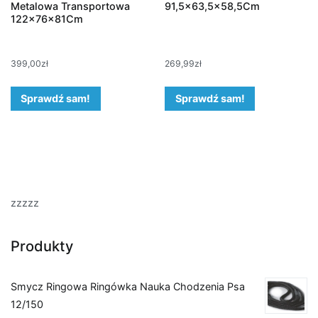
Metalowa Transportowa
91,5×63,5×58,5Cm
122x76x81Cm
399,00
zł
269,99
zł
Sprawdź sam!
Sprawdź sam!
zzzzz
Produkty
Smycz Ringowa Ringówka Nauka Chodzenia Psa
12/150