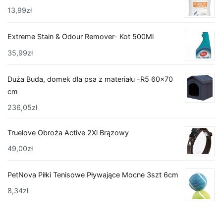
13,99
zł
Extreme Stain & Odour Remover- Kot 500Ml
35,99
zł
Duża Buda, domek dla psa z materiału -R5 60x70
cm
236,05
zł
Truelove Obroża Active 2Xl Brązowy
49,00
zł
PetNova Piłki Tenisowe Pływające Mocne 3szt 6cm
8,34
zł