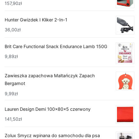
157,90
zł
Hunter Gwizdek I Kliker 2-In-1
36,00
zł
Brit Care Functional Snack Endurance Lamb 150G
9,89
zł
Zawieszka zapachowa Maltańczyk Zapach
Bergamot
9,99
zł
Lauren Design Demi 100x80x5 czerwony
141,50
zł
Zolux Smycz wpinana do samochodu dla psa