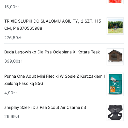
15,00
zł
TRIXIE SŁUPKI DO SLALOMU AGILITY,12 SZT. 115
CM, P 9370565988
276,59
zł
Buda Legowisko Dla Psa Ocieplana Xl Kotara Teak
399,00
zł
Purina One Adult Mini Fileciki W Sosie Z Kurczakiem I
Zieloną Fasolką 85G
4,90
zł
amiplay Szelki Dla Psa Scout Air Czarne r.S
29,99
zł