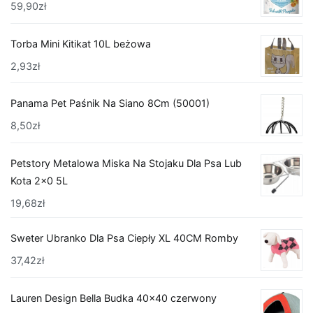
59,90
zł
Torba Mini Kitikat 10L beżowa
2,93
zł
Panama Pet Paśnik Na Siano 8Cm (50001)
8,50
zł
Petstory Metalowa Miska Na Stojaku Dla Psa Lub
Kota 2x0 5L
19,68
zł
Sweter Ubranko Dla Psa Ciepły XL 40CM Romby
37,42
zł
Lauren Design Bella Budka 40x40 czerwony