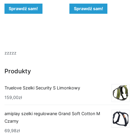
Sprawdź sam!
Sprawdź sam!
zzzzz
Produkty
Truelove Szelki Security S Limonkowy
159,00
zł
amiplay szelki regulowane Grand Soft Cotton M
Czarny
69,98
zł