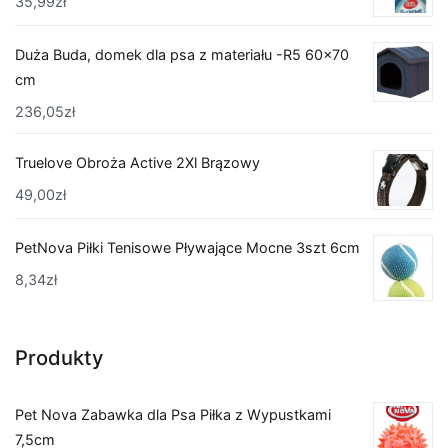
35,99
zł
Duża Buda, domek dla psa z materiału -R5 60x70
cm
236,05
zł
Truelove Obroża Active 2Xl Brązowy
49,00
zł
PetNova Piłki Tenisowe Pływające Mocne 3szt 6cm
8,34
zł
Produkty
Pet Nova Zabawka dla Psa Piłka z Wypustkami
7,5cm