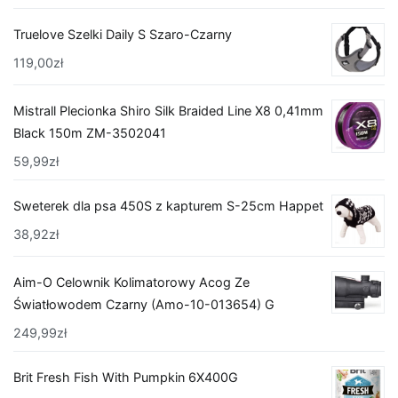
Truelove Szelki Daily S Szaro-Czarny
119,00
zł
Mistrall Plecionka Shiro Silk Braided Line X8 0,41mm
Black 150m ZM-3502041
59,99
zł
Sweterek dla psa 450S z kapturem S-25cm Happet
38,92
zł
Aim-O Celownik Kolimatorowy Acog Ze
Światłowodem Czarny (Amo-10-013654) G
249,99
zł
Brit Fresh Fish With Pumpkin 6X400G