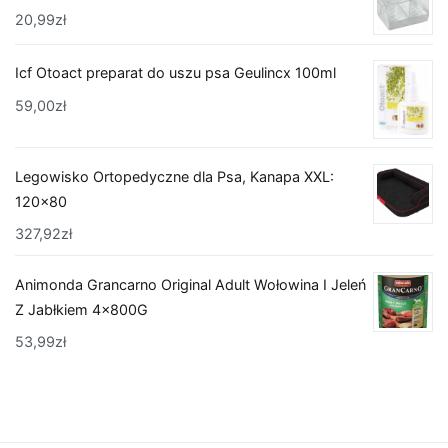
20,99
zł
Icf Otoact preparat do uszu psa Geulincx 100ml
59,00
zł
Legowisko Ortopedyczne dla Psa, Kanapa XXL:
120x80
327,92
zł
Animonda Grancarno Original Adult Wołowina I Jeleń
Z Jabłkiem 4x800G
53,99
zł