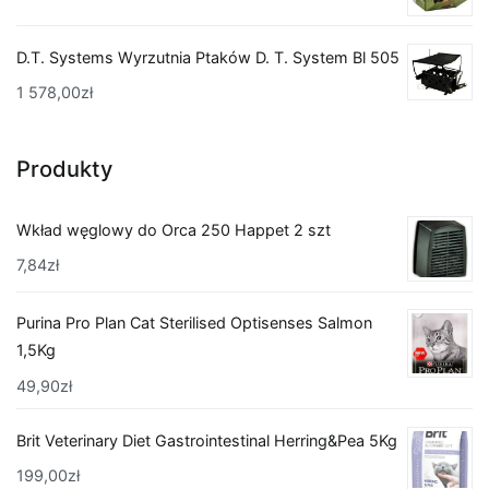
D.T. Systems Wyrzutnia Ptaków D. T. System Bl 505
1 578,00
zł
Produkty
Wkład węglowy do Orca 250 Happet 2 szt
7,84
zł
Purina Pro Plan Cat Sterilised Optisenses Salmon
1,5Kg
49,90
zł
Brit Veterinary Diet Gastrointestinal Herring&Pea 5Kg
199,00
zł