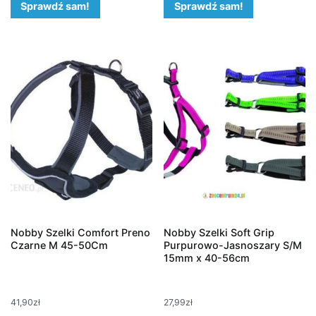
Sprawdź sam!
Sprawdź sam!
Nobby Szelki Comfort Preno
Nobby Szelki Soft Grip
Czarne M 45-50Cm
Purpurowo-Jasnoszary S/M
15mm x 40-56cm
41,90
zł
27,99
zł