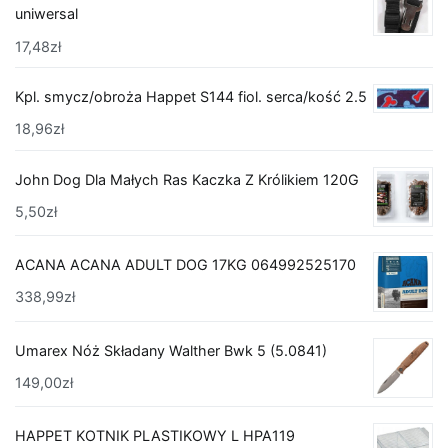
uniwersal
17,48
zł
Kpl. smycz/obroża Happet S144 fiol. serca/kość 2.5
18,96
zł
John Dog Dla Małych Ras Kaczka Z Królikiem 120G
5,50
zł
ACANA ACANA ADULT DOG 17KG 064992525170
338,99
zł
Umarex Nóż Składany Walther Bwk 5 (5.0841)
149,00
zł
HAPPET KOTNIK PLASTIKOWY L HPA119