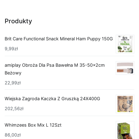
Produkty
Brit Care Functional Snack Mineral Ham Puppy 150G
9,99
zł
amiplay Obroża Dla Psa Bawełna M 35-50x2cm
Beżowy
22,99
zł
Wiejska Zagroda Kaczka Z Gruszką 24X400G
202,56
zł
Whimzees Box Mix L 12Szt
86,00
zł