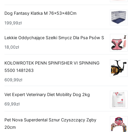
Dog Fantasy Klatka M 76x53x48Cm
199,99
zł
Lekkie Oddychające Szelki Smycz Dla Psa Psów S
18,00
zł
KOŁOWROTEK PENN SPINFISHER VI SPINNING
5500 1481263
609,99
zł
Vet Expert Veterinary Diet Mobility Dog 2kg
69,99
zł
Pet Nova Superdental Sznur Czyszczący Zęby
20cm