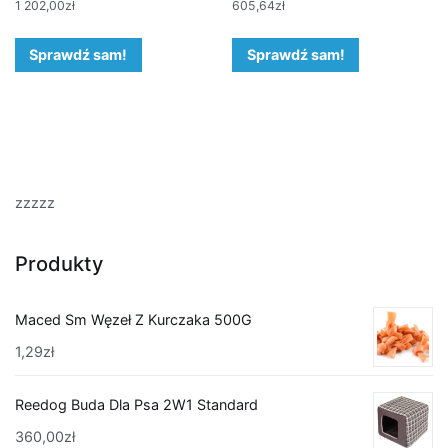
1 202,00
zł
605,64
zł
Sprawdź sam!
Sprawdź sam!
zzzzz
Produkty
Maced Sm Węzeł Z Kurczaka 500G
1,29
zł
Reedog Buda Dla Psa 2W1 Standard
360,00
zł