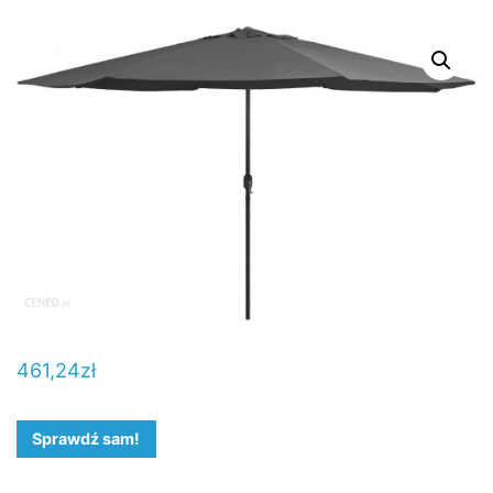
461,24
zł
Sprawdź sam!