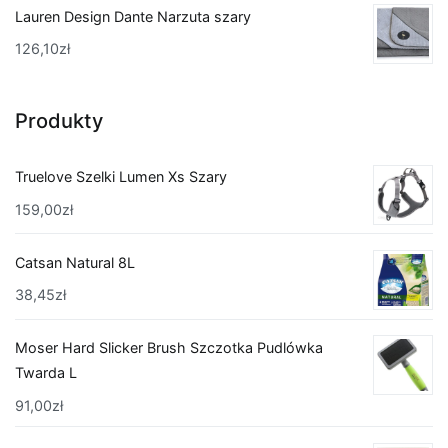
Lauren Design Dante Narzuta szary
126,10
zł
Produkty
Truelove Szelki Lumen Xs Szary
159,00
zł
Catsan Natural 8L
38,45
zł
Moser Hard Slicker Brush Szczotka Pudlówka
Twarda L
91,00
zł