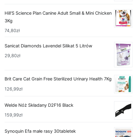
Hill'S Science Plan Canine Adult Small & Mini Chicken
3Kg
74,80
zł
Sanicat Diamonds Lavendel Silikat 5 Litrów
29,80
zł
Brit Care Cat Grain Free Sterilized Urinary Health 7Kg
126,99
zł
Welde Nóż Składany D2F16 Black
159,99
zł
Synoquin Efa małe rasy 30tabletek