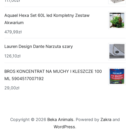
117,00
zł
Aquael Hexa Set 60L led Kompletny Zestaw
Akwarium
479,99
zł
Lauren Design Dante Narzuta szary
126,10
zł
BROS KONCENTRAT NA MUCHY I KLESZCZE 100
ML 5904517007192
29,00
zł
Copyright © 2026
Beka Animals
. Powered by
Zakra
and
WordPress
.