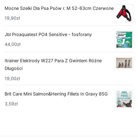
Mocne Szelki Dla Psa Psów r. M 52-63cm Czerwone
19,90
zł
Jbl Proaquatest PO4 Sensitive - fosforany
44,00
zł
Itrainer Elektrody W227 Para Z Gwintem Różne
Długości
19,00
zł
Brit Care Mini Salmon&Herring Fillets In Gravy 85G
3,59
zł