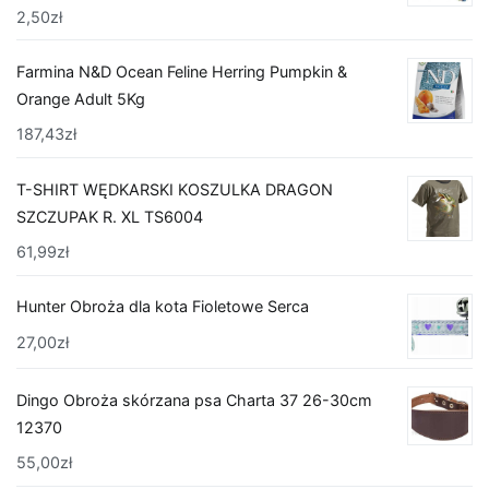
2,50
zł
Farmina N&D Ocean Feline Herring Pumpkin &
Orange Adult 5Kg
187,43
zł
T-SHIRT WĘDKARSKI KOSZULKA DRAGON
SZCZUPAK R. XL TS6004
61,99
zł
Hunter Obroża dla kota Fioletowe Serca
27,00
zł
Dingo Obroża skórzana psa Charta 37 26-30cm
12370
55,00
zł