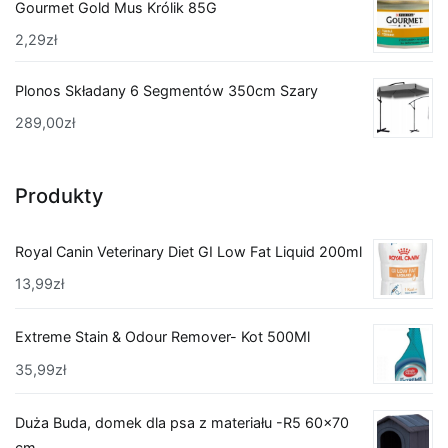
Gourmet Gold Mus Królik 85G
2,29
zł
Plonos Składany 6 Segmentów 350cm Szary
289,00
zł
Produkty
Royal Canin Veterinary Diet GI Low Fat Liquid 200ml
13,99
zł
Extreme Stain & Odour Remover- Kot 500Ml
35,99
zł
Duża Buda, domek dla psa z materiału -R5 60x70
cm