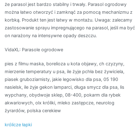
że parasol jest bardzo stabilny i trwały. Parasol ogrodowy
można łatwo otworzyć i zamknąć za pomocą mechanizmu z
korbką. Produkt ten jest łatwy w montażu. Uwaga: zalecamy
zastosowanie sprayu impregnującego na parasol, jeśli ma być
on narażony na intensywne opady deszczu.
VidaXL: Parasole ogrodowe
pies z filmu maska, borelioza u kota objawy, ch czyzyny,
mierzenie temperatury u psa, ile żyje pchła bez żywiciela,
piasek gruboziarnisty, jakie legowisko dla psa, 05 190
nasielsk, ile żyje gekon lamparci, długa smycz dla psa, lis
wypchany, obydwoje sklep, 08-400, pokarm dla rybek
akwariowych, olx króliki, mleko zastępcze, neurolog
żyrardów, polska cerekiew
królicze łapki