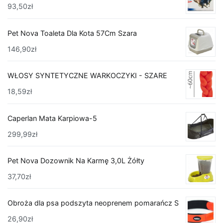
93,50
zł
Pet Nova Toaleta Dla Kota 57Cm Szara
146,90
zł
WŁOSY SYNTETYCZNE WARKOCZYKI - SZARE
18,59
zł
Caperlan Mata Karpiowa-5
299,99
zł
Pet Nova Dozownik Na Karmę 3,0L Żółty
37,70
zł
Obroża dla psa podszyta neoprenem pomarańcz S
26,90
zł