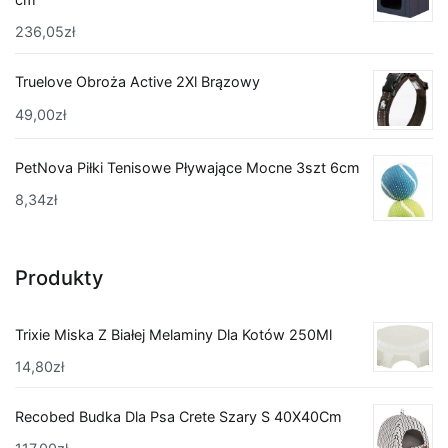
236,05
zł
Truelove Obroża Active 2Xl Brązowy
49,00
zł
PetNova Piłki Tenisowe Pływające Mocne 3szt 6cm
8,34
zł
Produkty
Trixie Miska Z Białej Melaminy Dla Kotów 250Ml
14,80
zł
Recobed Budka Dla Psa Crete Szary S 40X40Cm