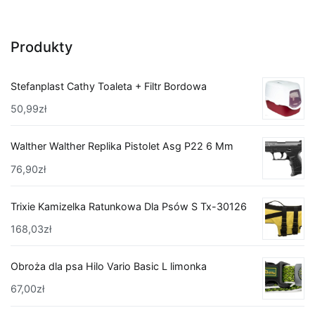
Produkty
Stefanplast Cathy Toaleta + Filtr Bordowa
50,99
zł
Walther Walther Replika Pistolet Asg P22 6 Mm
76,90
zł
Trixie Kamizelka Ratunkowa Dla Psów S Tx-30126
168,03
zł
Obroża dla psa Hilo Vario Basic L limonka
67,00
zł