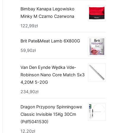
Bimbay Kanapa Legowisko
Minky M Czarno Czerwona
122,99
zł
Brit Pate&Meat Lamb 6X800G
59,90
zł
Van Den Eynde Wędka Vde-
Robinson Nano Core Match Sx3
4,20M 5-20G
234,90
zł
Dragon Przypony Spinningowe
Classic Invisible 15Kg 30Cm
(Pdf5041530)
12,20
zł