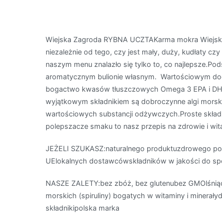
Wiejska Zagroda RYBNA UCZTAKarma mokra Wiejska 
niezależnie od tego, czy jest mały, duży, kudłaty cz
naszym menu znalazło się tylko to, co najlepsze.Po
aromatycznym bulionie własnym. Wartościowym dodatk
bogactwo kwasów tłuszczowych Omega 3 EPA i DHA, 
wyjątkowym składnikiem są dobroczynne algi morski
wartościowych substancji odżywczych.Proste składn
polepszacze smaku to nasz przepis na zdrowie i wit
JEŻELI SZUKASZ:naturalnego produktuzdrowego po
UElokalnych dostawcówskładników w jakości do spoż
NASZE ZALETY:bez zbóż, bez glutenubez GMOlśniąca 
morskich (spiruliny) bogatych w witaminy i minera
składnikipolska marka