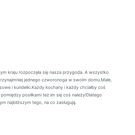
szym kraju rozpoczęła się nasza przygoda. A wszystko
 przynajmniej jednego czworonoga w swoim domu.Małe,
rasowe i kundelki.Każdy kochany i każdy chciałby coś
o, pomiędzy posiłkami też im się coś należy!Dlatego
m najbliższym tego, na co zasługują.