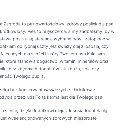
Zagroda to pełnowartościowy, zdrowy posiłek dla psa,
y krótkowłosy. Pies to mięsożerca, a my zadbaliśmy, by w
dstawą posiłku są starannie wybrane ryby, zatopione w
iem do rybnej uczty jest świeży olej z łososia, czyli
cennych dla sierści i skóry Twojego psa.Kolejnym
e, które stanowią bogactwo witamin, minerałów oraz
iki, bez zbędnych dodatków jak zboża, soja czy
alność Twojego pupila.
siłku bez konserwantówświeżych składników z
ycia przez ludziTo ta karma jest dla Twojego psa!
sierść, dzięki dodatkowi oleju z łososiadodatek alg
łyduet wyselekcjonowanych zdrowych mięsproste