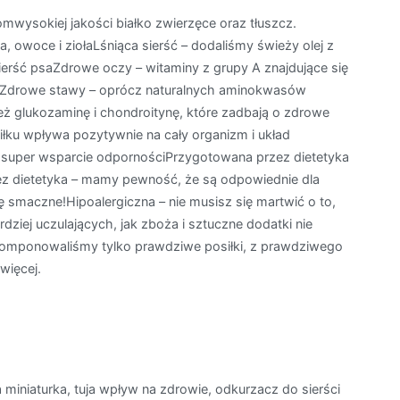
ysokiej jakości białko zwierzęce oraz tłuszcz.
owoce i ziołaLśniąca sierść – dodaliśmy świeży olej z
ierść psaZdrowe oczy – witaminy z grupy A znajdujące się
okZdrowe stawy – oprócz naturalnych aminokwasów
ż glukozaminę i chondroitynę, które zadbają o zdrowe
łku wpływa pozytywnie na cały organizm i układ
super wsparcie odpornościPrzygotowana przez dietetyka
ez dietetyka – mamy pewność, że są odpowiednie dla
smaczne!Hipoalergiczna – nie musisz się martwić o to,
dziej uczulających, jak zboża i sztuczne dodatki nie
skomponowaliśmy tylko prawdziwe posiłki, z prawdziwego
więcej.
miniaturka, tuja wpływ na zdrowie, odkurzacz do sierści