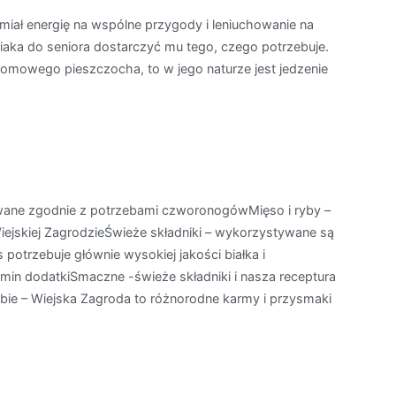
 miał energię na wspólne przygody i leniuchowanie na
iaka do seniora dostarczyć mu tego, czego potrzebuje.
 domowego pieszczocha, to w jego naturze jest jedzenie
owane zgodnie z potrzebami czworonogówMięso i ryby –
 Wiejskiej ZagrodzieŚwieże składniki – wykorzystywane są
otrzebuje głównie wysokiej jakości białka i
amin dodatkiSmaczne -świeże składniki i nasza receptura
iebie – Wiejska Zagroda to różnorodne karmy i przysmaki