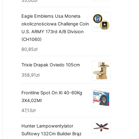
35,00
zł
Eagle Emblems Usa Moneta
okolicznościowa Challenge Coin
U.S. ARMY 173rd A/B Division
(CH1060)
80,85
zł
Trixie Drapak Oviedo 105cm
358,91
zł
Frontline Spot On Xl 40-60Kg
3X4,02Ml
47,13
zł
Hunter Lampowentylator
Sufitowy 132Cm Builder Brąz