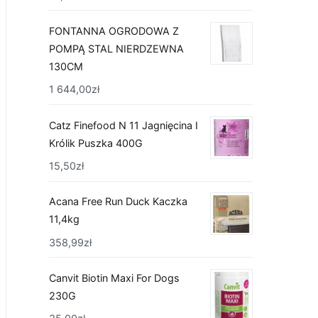
FONTANNA OGRODOWA Z
POMPĄ STAL NIERDZEWNA
130CM
1 644,00
zł
Catz Finefood N 11 Jagnięcina I
Królik Puszka 400G
15,50
zł
Acana Free Run Duck Kaczka
11,4kg
358,99
zł
Canvit Biotin Maxi For Dogs
230G