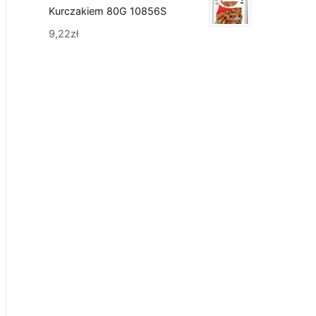
Kurczakiem 80G 10856S
9,22
zł