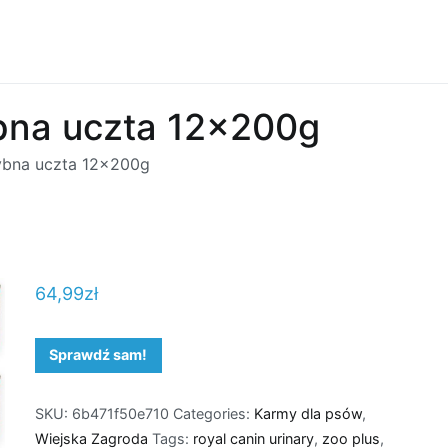
bna uczta 12x200g
ybna uczta 12x200g
64,99
zł
Sprawdź sam!
SKU:
6b471f50e710
Categories:
Karmy dla psów
,
Wiejska Zagroda
Tags:
royal canin urinary
,
zoo plus
,