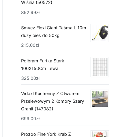
Wiśnia (50572)
892,99
zł
Smycz Flexi Giant Taśma L 10m
duży pies do 50kg
215,00
zł
Polbram Furtka Stark
100X150Cm Lewa
325,00
zł
Vidaxl Kuchenny Z Otworem
Przelewowym 2 Komory Szary
Granit (147082)
699,00
zł
Prozoo Fine York Krab Z