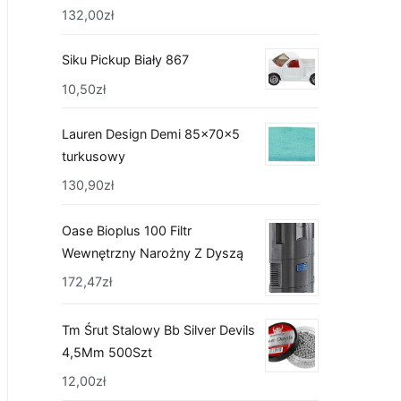
132,00
zł
Siku Pickup Biały 867
10,50
zł
Lauren Design Demi 85x70x5
turkusowy
130,90
zł
Oase Bioplus 100 Filtr
Wewnętrzny Narożny Z Dyszą
172,47
zł
Tm Śrut Stalowy Bb Silver Devils
4,5Mm 500Szt
12,00
zł