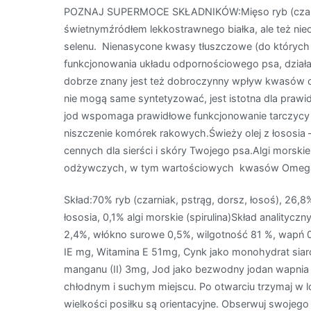
POZNAJ SUPERMOCE SKŁADNIKÓW:Mięso ryb (czarniak,
świetnymźródłem lekkostrawnego białka, ale też nie
selenu. Nienasycone kwasy tłuszczowe (do których
funkcjonowania układu odpornościowego psa, działaj
dobrze znany jest też dobroczynny wpływ kwasów ome
nie mogą same syntetyzować, jest istotna dla praw
jod wspomaga prawidłowe funkcjonowanie tarczycy 
niszczenie komórek rakowych.Świeży olej z łosos
cennych dla sierści i skóry Twojego psa.Algi morskie
odżywczych, w tym wartościowych kwasów Omega-
Skład:70% ryb (czarniak, pstrąg, dorsz, łosoś), 26,8
łososia, 0,1% algi morskie (spirulina)Skład analityc
2,4%, włókno surowe 0,5%, wilgotność 81 %, wapń 
IE mg, Witamina E 51mg, Cynk jako monohydrat sia
manganu (II) 3mg, Jod jako bezwodny jodan wapni
chłodnym i suchym miejscu. Po otwarciu trzymaj w 
wielkości posiłku są orientacyjne. Obserwuj swojeg