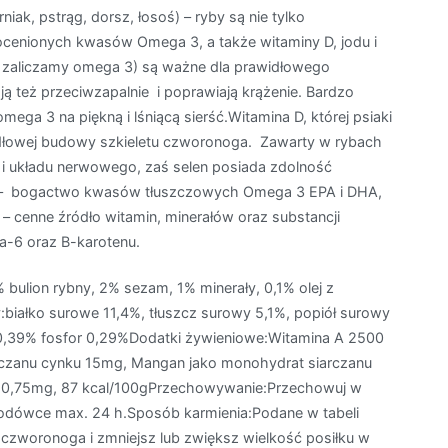
 pstrąg, dorsz, łosoś) – ryby są nie tylko
ocenionych kwasów Omega 3, a także witaminy D, jodu i
 zaliczamy omega 3) są ważne dla prawidłowego
ą też przeciwzapalnie i poprawiają krążenie. Bardzo
ga 3 na piękną i lśniącą sierść.Witamina D, której psiaki
idłowej budowy szkieletu czworonoga. Zawarty w rybach
i układu nerwowego, zaś selen posiada zdolność
ia – bogactwo kwasów tłuszczowych Omega 3 EPA i DHA,
 – cenne źródło witamin, minerałów oraz substancji
6 oraz B-karotenu.
% bulion rybny, 2% sezam, 1% minerały, 0,1% olej z
zny:białko surowe 11,4%, tłuszcz surowy 5,1%, popiół surowy
0,39% fosfor 0,29%Dodatki żywieniowe:Witamina A 2500
rczanu cynku 15mg, Mangan jako monohydrat siarczanu
a 0,75mg, 87 kcal/100gPrzechowywanie:Przechowuj w
lodówce max. 24 h.Sposób karmienia:Podane w tabeli
o czworonoga i zmniejsz lub zwiększ wielkość posiłku w