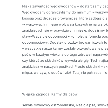
Niska zawartość węglowodanów – dostarczamy psomw
Węglowodany ograniczyliśmy do minimum – warzywa, 
łososia oraz drożdże browarnicze, które zadbają o s
w warzywach i mięsie wpływają korzystnie na wzr
znajdujących się w prawdziwym mięsie, dodaliśmy te
stawyWsparcie odporności – kompletna formuła posi
odpornościowy. Dodatek drożdży browarniczych to 
– wszystkie nasze karmy zostały przygotowane prz
psów w każdym wieku, a do tego zdrowe i naprawdę 
czy któryś ze składników wywoła alergię. Tych najbar
znajdziesz w naszych posiłkachProste składniki – 
mięsa, warzyw, owoców i ziół. Tutaj nie potrzeba nic 
Wiejska Zagroda: Karmy dla psów
serwis rowerowy ostrobramska, ikea dla psa, swinka 