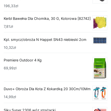
196,33
zł
Kerbl Bawełna Dla Chomika, 30 G, Kolorowa [82742]
7,81
zł
Kpl. smycz/obroża N Happet SN43 niebieski 2cm
10,32
zł
Premiere Outdoor 4 Kg
69,99
zł
Duvo+ Obroża Dla Kota Z Kokardką 20 30Cm/10Mm
14,99
zł
Siku Super 2306 wóz strażacki