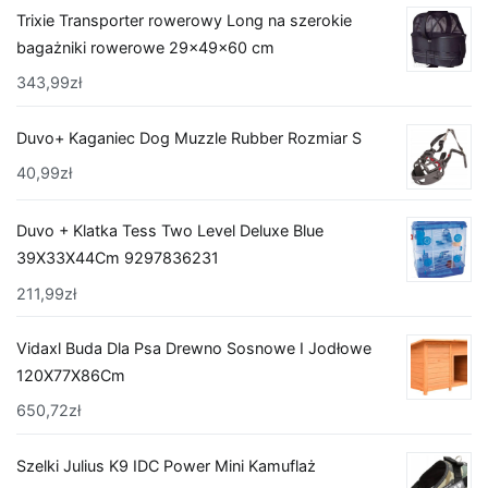
Trixie Transporter rowerowy Long na szerokie
bagażniki rowerowe 29x49x60 cm
343,99
zł
Duvo+ Kaganiec Dog Muzzle Rubber Rozmiar S
40,99
zł
Duvo + Klatka Tess Two Level Deluxe Blue
39X33X44Cm 9297836231
211,99
zł
Vidaxl Buda Dla Psa Drewno Sosnowe I Jodłowe
120X77X86Cm
650,72
zł
Szelki Julius K9 IDC Power Mini Kamuflaż