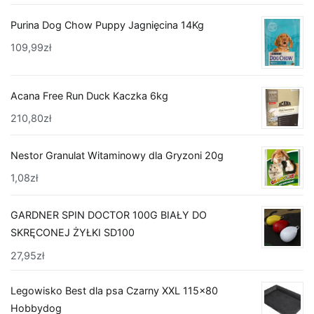
Purina Dog Chow Puppy Jagnięcina 14Kg
109,99
zł
Acana Free Run Duck Kaczka 6kg
210,80
zł
Nestor Granulat Witaminowy dla Gryzoni 20g
1,08
zł
GARDNER SPIN DOCTOR 100G BIAŁY DO
SKRĘCONEJ ŻYŁKI SD100
27,95
zł
Legowisko Best dla psa Czarny XXL 115x80
Hobbydog