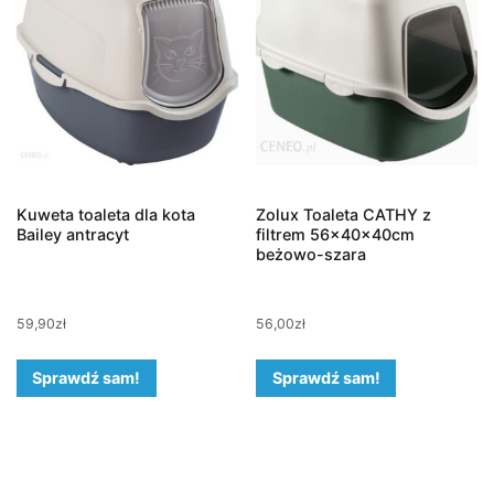
Kuweta toaleta dla kota
Zolux Toaleta CATHY z
Bailey antracyt
filtrem 56x40x40cm
beżowo-szara
59,90
zł
56,00
zł
Sprawdź sam!
Sprawdź sam!