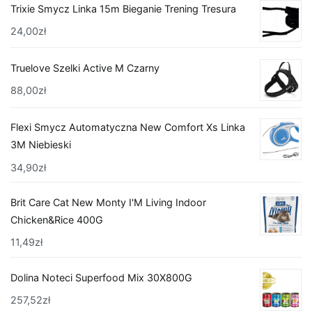
Trixie Smycz Linka 15m Bieganie Trening Tresura
24,00
zł
Truelove Szelki Active M Czarny
88,00
zł
Flexi Smycz Automatyczna New Comfort Xs Linka
3M Niebieski
34,90
zł
Brit Care Cat New Monty I'M Living Indoor
Chicken&Rice 400G
11,49
zł
Dolina Noteci Superfood Mix 30X800G
257,52
zł