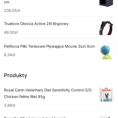
cm
236,05
zł
Truelove Obroża Active 2Xl Brązowy
49,00
zł
PetNova Piłki Tenisowe Pływające Mocne 3szt 6cm
8,34
zł
Produkty
Royal Canin Veterinary Diet Sensitivity Control S/O
Chicken Feline Wet 85g
3,99
zł