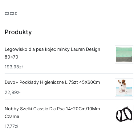
zzzzz
Produkty
Legowisko dla psa kojec minky Lauren Design
80x70
193,98
zł
Duvo+ Podkłady Higieniczne L 7Szt 45X60Cm
22,99
zł
Nobby Szelki Classic Dla Psa 14-20Cm/10Mm
Czarne
17,77
zł