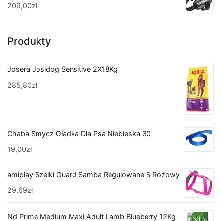
209,00
zł
Produkty
Josera Josidog Sensitive 2X18Kg
285,80
zł
Chaba Smycz Gładka Dla Psa Niebieska 30
19,00
zł
amiplay Szelki Guard Samba Regulowane S Różowy
29,69
zł
Nd Prime Medium Maxi Adult Lamb Blueberry 12Kg