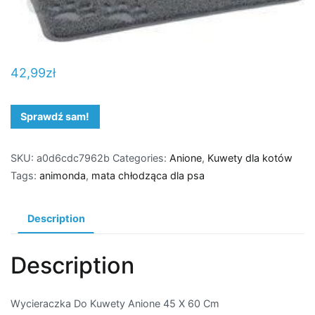
42,99
zł
Sprawdź sam!
SKU:
a0d6cdc7962b
Categories:
Anione
,
Kuwety dla kotów
Tags:
animonda
,
mata chłodząca dla psa
Description
Description
Wycieraczka Do Kuwety Anione 45 X 60 Cm