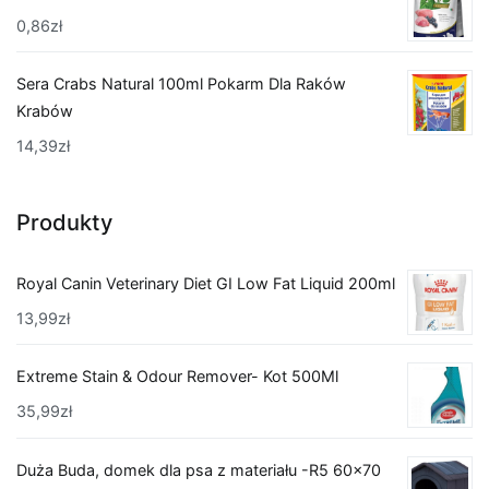
0,86
zł
Sera Crabs Natural 100ml Pokarm Dla Raków
Krabów
14,39
zł
Produkty
Royal Canin Veterinary Diet GI Low Fat Liquid 200ml
13,99
zł
Extreme Stain & Odour Remover- Kot 500Ml
35,99
zł
Duża Buda, domek dla psa z materiału -R5 60x70