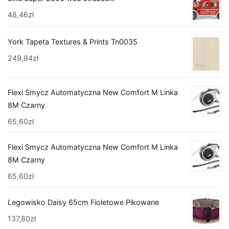
48,46
zł
York Tapeta Textures & Prints Tn0035
249,84
zł
Flexi Smycz Automatyczna New Comfort M Linka
8M Czarny
65,60
zł
Flexi Smycz Automatyczna New Comfort M Linka
8M Czarny
65,60
zł
Legowisko Daisy 65cm Fioletowe Pikowane
137,80
zł