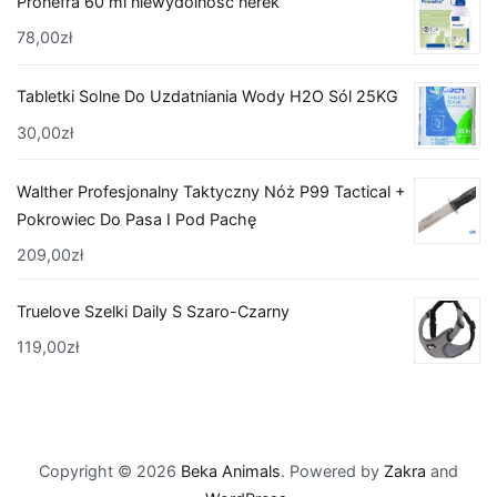
Pronefra 60 ml niewydolność nerek
78,00
zł
Tabletki Solne Do Uzdatniania Wody H2O Sól 25KG
30,00
zł
Walther Profesjonalny Taktyczny Nóż P99 Tactical +
Pokrowiec Do Pasa I Pod Pachę
209,00
zł
Truelove Szelki Daily S Szaro-Czarny
119,00
zł
Copyright © 2026
Beka Animals
. Powered by
Zakra
and