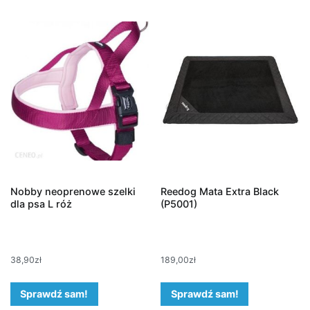
Nobby neoprenowe szelki
Reedog Mata Extra Black
dla psa L róż
(P5001)
38,90
zł
189,00
zł
Sprawdź sam!
Sprawdź sam!