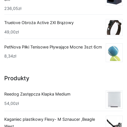
236,05
zł
Truelove Obroża Active 2Xl Brązowy
49,00
zł
PetNova Piłki Tenisowe Pływające Mocne 3szt 6cm
8,34
zł
Produkty
Reedog Zastępcza Klapka Medium
54,00
zł
Kaganiec plastikowy Flexy- M Sznaucer ,Beagle
West