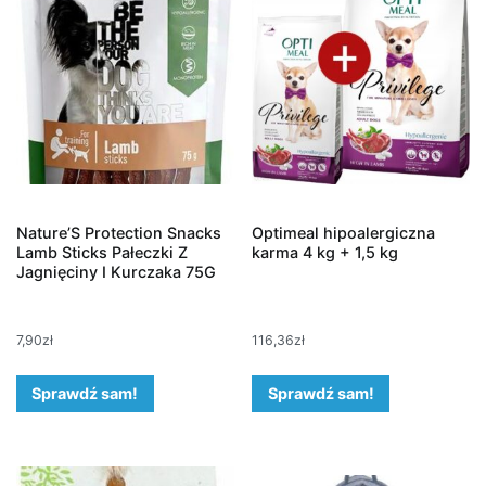
Nature’S Protection Snacks
Optimeal hipoalergiczna
Lamb Sticks Pałeczki Z
karma 4 kg + 1,5 kg
Jagnięciny I Kurczaka 75G
7,90
zł
116,36
zł
Sprawdź sam!
Sprawdź sam!