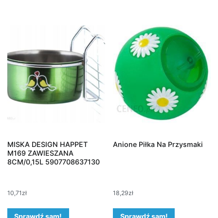
MISKA DESIGN HAPPET
Anione Piłka Na Przysmaki
M169 ZAWIESZANA
8CM/0,15L 5907708637130
10,71
zł
18,29
zł
Sprawdź sam!
Sprawdź sam!