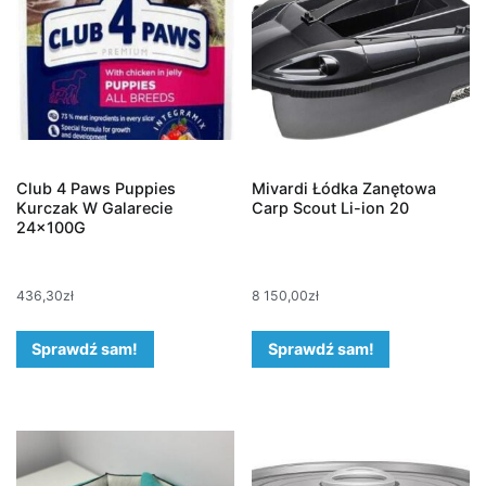
Club 4 Paws Puppies
Mivardi Łódka Zanętowa
Kurczak W Galarecie
Carp Scout Li-ion 20
24x100G
436,30
zł
8 150,00
zł
Sprawdź sam!
Sprawdź sam!