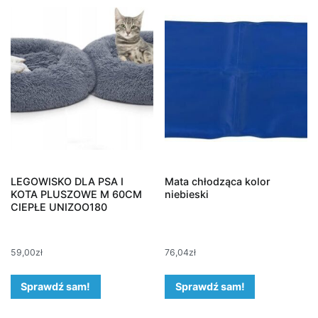
LEGOWISKO DLA PSA I
Mata chłodząca kolor
KOTA PLUSZOWE M 60CM
niebieski
CIEPŁE UNIZOO180
59,00
zł
76,04
zł
Sprawdź sam!
Sprawdź sam!