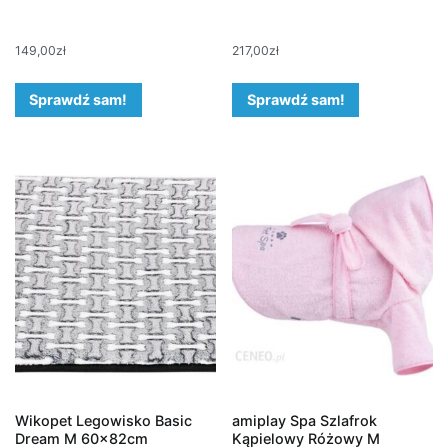
149,00
zł
217,00
zł
Sprawdź sam!
Sprawdź sam!
Wikopet Legowisko Basic
amiplay Spa Szlafrok
Dream M 60x82cm
Kąpielowy Różowy M