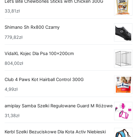
Let’s Bite Chewbones Sticks with Chicken 300G
33,81
zł
Shimano Sh Rx800 Czarny
779,82
zł
VidaXL Kojec Dla Psa 100x200cm
804,00
zł
Club 4 Paws Kot Hairball Control 300G
4,99
zł
amiplay Samba Szelki Regulowane Guard M Różowe
31,38
zł
Kerbl Szelki Bezuciskowe Dla Kota Activ Niebieski