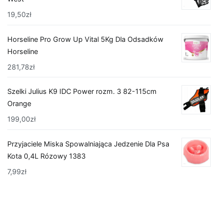
19,50
zł
Horseline Pro Grow Up Vital 5Kg Dla Odsadków
Horseline
281,78
zł
Szelki Julius K9 IDC Power rozm. 3 82-115cm
Orange
199,00
zł
Przyjaciele Miska Spowalniająca Jedzenie Dla Psa
Kota 0,4L Rózowy 1383
7,99
zł