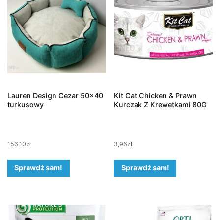
Lauren Design Cezar 50×40
Kit Cat Chicken & Prawn
turkusowy
Kurczak Z Krewetkami 80G
156,10
zł
3,96
zł
Sprawdź sam!
Sprawdź sam!