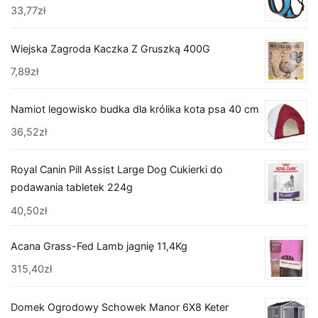
33,77
zł
Wiejska Zagroda Kaczka Z Gruszką 400G
7,89
zł
Namiot legowisko budka dla królika kota psa 40 cm
36,52
zł
Royal Canin Pill Assist Large Dog Cukierki do
podawania tabletek 224g
40,50
zł
Acana Grass-Fed Lamb jagnię 11,4Kg
315,40
zł
Domek Ogrodowy Schowek Manor 6X8 Keter