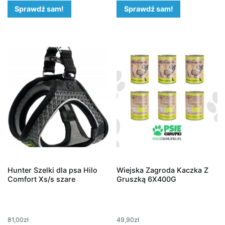
Sprawdź sam!
Sprawdź sam!
Hunter Szelki dla psa Hilo
Wiejska Zagroda Kaczka Z
Comfort Xs/s szare
Gruszką 6X400G
81,00
zł
49,90
zł