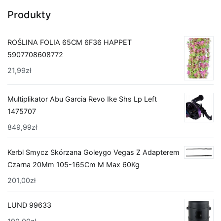
Produkty
ROŚLINA FOLIA 65CM 6F36 HAPPET
5907708608772
21,99
zł
Multiplikator Abu Garcia Revo Ike Shs Lp Left
1475707
849,99
zł
Kerbl Smycz Skórzana Goleygo Vegas Z Adapterem
Czarna 20Mm 105-165Cm M Max 60Kg
201,00
zł
LUND 99633