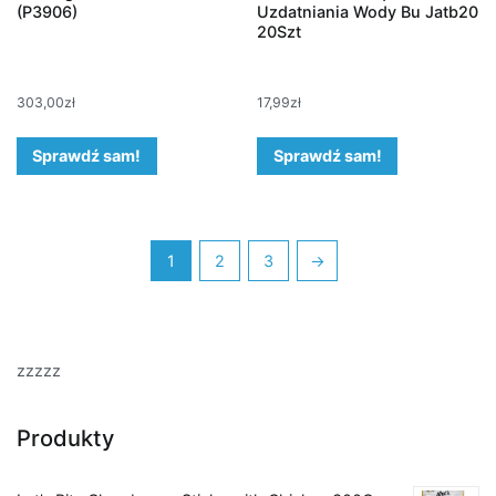
(P3906)
Uzdatniania Wody Bu Jatb20
20Szt
303,00
zł
17,99
zł
Sprawdź sam!
Sprawdź sam!
1
2
3
→
zzzzz
Produkty