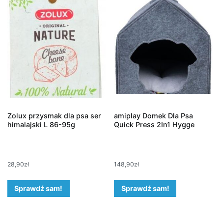
Zolux przysmak dla psa ser
amiplay Domek Dla Psa
himalajski L 86-95g
Quick Press 2In1 Hygge
28,90
zł
148,90
zł
Sprawdź sam!
Sprawdź sam!