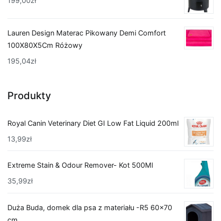
199,00
zł
Lauren Design Materac Pikowany Demi Comfort
100X80X5Cm Różowy
195,04
zł
Produkty
Royal Canin Veterinary Diet GI Low Fat Liquid 200ml
13,99
zł
Extreme Stain & Odour Remover- Kot 500Ml
35,99
zł
Duża Buda, domek dla psa z materiału -R5 60x70
cm