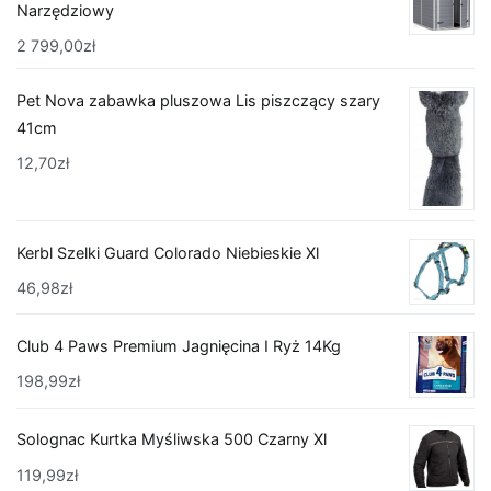
Narzędziowy
2 799,00
zł
Pet Nova zabawka pluszowa Lis piszczący szary
41cm
12,70
zł
Kerbl Szelki Guard Colorado Niebieskie Xl
46,98
zł
Club 4 Paws Premium Jagnięcina I Ryż 14Kg
198,99
zł
Solognac Kurtka Myśliwska 500 Czarny Xl
119,99
zł