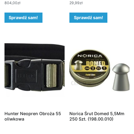
804,00
zł
29,99
zł
Sprawdź sam!
Sprawdź sam!
Hunter Neopren Obroża 55
Norica Śrut Domed 5,5Mm
oliwkowa
250 Szt. (198.00.010)