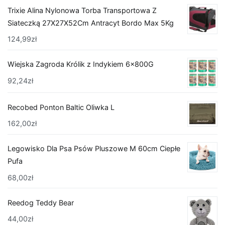
Trixie Alina Nylonowa Torba Transportowa Z
Siateczką 27X27X52Cm Antracyt Bordo Max 5Kg
124,99
zł
Wiejska Zagroda Królik z Indykiem 6x800G
92,24
zł
Recobed Ponton Baltic Oliwka L
162,00
zł
Legowisko Dla Psa Psów Pluszowe M 60cm Ciepłe
Pufa
68,00
zł
Reedog Teddy Bear
44,00
zł