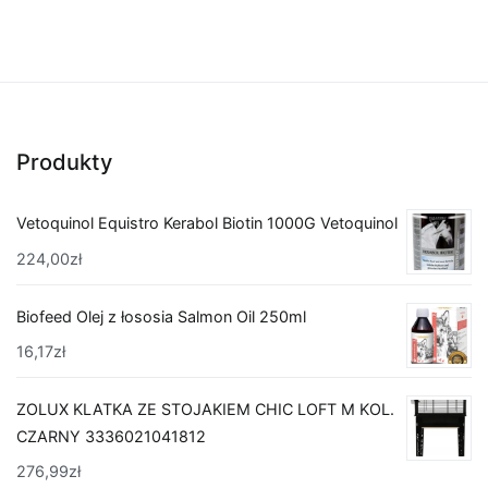
Produkty
Vetoquinol Equistro Kerabol Biotin 1000G Vetoquinol
224,00
zł
Biofeed Olej z łososia Salmon Oil 250ml
16,17
zł
ZOLUX KLATKA ZE STOJAKIEM CHIC LOFT M KOL.
CZARNY 3336021041812
276,99
zł