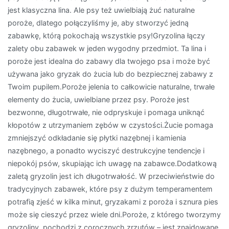
jest klasyczna lina. Ale psy też uwielbiają żuć naturalne
poroże, dlatego połączyliśmy je, aby stworzyć jedną
zabawkę, którą pokochają wszystkie psy!Gryzolina łączy
zalety obu zabawek w jeden wygodny przedmiot. Ta lina i
poroże jest idealna do zabawy dla twojego psa i może być
używana jako gryzak do żucia lub do bezpiecznej zabawy z
Twoim pupilem.Poroże jelenia to całkowicie naturalne, trwałe
elementy do żucia, uwielbiane przez psy. Poroże jest
bezwonne, długotrwałe, nie odpryskuje i pomaga uniknąć
kłopotów z utrzymaniem zębów w czystości.Żucie pomaga
zmniejszyć odkładanie się płytki nazębnej i kamienia
nazębnego, a ponadto wyciszyć destrukcyjne tendencje i
niepokój psów, skupiając ich uwagę na zabawce.Dodatkową
zaletą gryzolin jest ich długotrwałość. W przeciwieństwie do
tradycyjnych zabawek, które psy z dużym temperamentem
potrafią zjeść w kilka minut, gryzakami z poroża i sznura pies
może się cieszyć przez wiele dni.Poroże, z którego tworzymy
gryzoliny, pochodzi z corocznych zrzutów – jest znajdowane