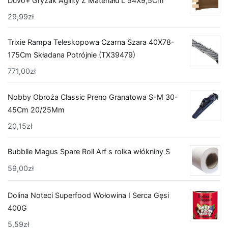
Duvo+ Gryzak Agility Z Materiału L 54X9,5Cm
29,99
zł
Trixie Rampa Teleskopowa Czarna Szara 40X78-
175Cm Składana Potrójnie (TX39479)
771,00
zł
Nobby Obroża Classic Preno Granatowa S-M 30-
45Cm 20/25Mm
20,15
zł
Bubblle Magus Spare Roll Arf s rolka włókniny S
59,00
zł
Dolina Noteci Superfood Wołowina I Serca Gęsi
400G
5,59
zł