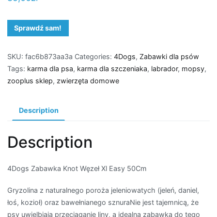
Sprawdź sam!
SKU:
fac6b873aa3a
Categories:
4Dogs
,
Zabawki dla psów
Tags:
karma dla psa
,
karma dla szczeniaka
,
labrador
,
mopsy
,
zooplus sklep
,
zwierzęta domowe
Description
Description
4Dogs Zabawka Knot Węzeł Xl Easy 50Cm
Gryzolina z naturalnego poroża jeleniowatych (jeleń, daniel,
łoś, kozioł) oraz bawełnianego sznuraNie jest tajemnicą, że
psy uwielbiają przeciąganie liny, a idealną zabawką do tego