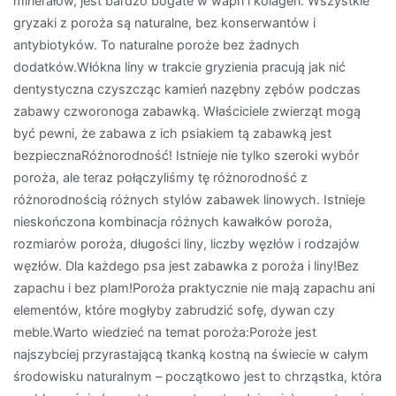
minerałów, jest bardzo bogate w wapń i kolagen. Wszystkie
gryzaki z poroża są naturalne, bez konserwantów i
antybiotyków. To naturalne poroże bez żadnych
dodatków.Włókna liny w trakcie gryzienia pracują jak nić
dentystyczna czyszcząc kamień nazębny zębów podczas
zabawy czworonoga zabawką. Właściciele zwierząt mogą
być pewni, że zabawa z ich psiakiem tą zabawką jest
bezpiecznaRóżnorodność! Istnieje nie tylko szeroki wybór
poroża, ale teraz połączyliśmy tę różnorodność z
różnorodnością różnych stylów zabawek linowych. Istnieje
nieskończona kombinacja różnych kawałków poroża,
rozmiarów poroża, długości liny, liczby węzłów i rodzajów
węzłów. Dla każdego psa jest zabawka z poroża i liny!Bez
zapachu i bez plam!Poroża praktycznie nie mają zapachu ani
elementów, które mogłyby zabrudzić sofę, dywan czy
meble.Warto wiedzieć na temat poroża:Poroże jest
najszybciej przyrastającą tkanką kostną na świecie w całym
środowisku naturalnym – początkowo jest to chrząstka, która