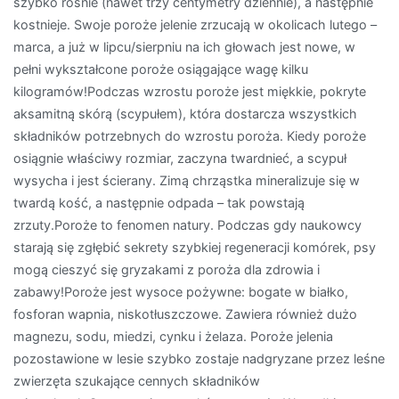
szybko rośnie (nawet trzy centymetry dziennie), a następnie
kostnieje. Swoje poroże jelenie zrzucają w okolicach lutego –
marca, a już w lipcu/sierpniu na ich głowach jest nowe, w
pełni wykształcone poroże osiągające wagę kilku
kilogramów!Podczas wzrostu poroże jest miękkie, pokryte
aksamitną skórą (scypułem), która dostarcza wszystkich
składników potrzebnych do wzrostu poroża. Kiedy poroże
osiągnie właściwy rozmiar, zaczyna twardnieć, a scypuł
wysycha i jest ścierany. Zimą chrząstka mineralizuje się w
twardą kość, a następnie odpada – tak powstają
zrzuty.Poroże to fenomen natury. Podczas gdy naukowcy
starają się zgłębić sekrety szybkiej regeneracji komórek, psy
mogą cieszyć się gryzakami z poroża dla zdrowia i
zabawy!Poroże jest wysoce pożywne: bogate w białko,
fosforan wapnia, niskotłuszczowe. Zawiera również dużo
magnezu, sodu, miedzi, cynku i żelaza. Poroże jelenia
pozostawione w lesie szybko zostaje nadgryzane przez leśne
zwierzęta szukające cennych składników