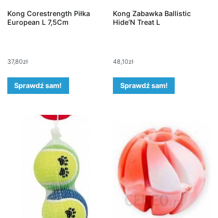
Kong Corestrength Piłka
Kong Zabawka Ballistic
European L 7,5Cm
Hide’N Treat L
37,80
zł
48,10
zł
Sprawdź sam!
Sprawdź sam!