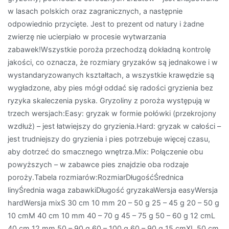
w lasach polskich oraz zagranicznych, a następnie
odpowiednio przycięte. Jest to prezent od natury i żadne
zwierzę nie ucierpiało w procesie wytwarzania
zabawek!Wszystkie poroża przechodzą dokładną kontrolę
jakości, co oznacza, że rozmiary gryzaków są jednakowe i w
wystandaryzowanych kształtach, a wszystkie krawędzie są
wygładzone, aby pies mógł oddać się radości gryzienia bez
ryzyka skaleczenia pyska. Gryzoliny z poroża występują w
trzech wersjach:Easy: gryzak w formie połówki (przekrojony
wzdłuż) – jest łatwiejszy do gryzienia.Hard: gryzak w całości –
jest trudniejszy do gryzienia i pies potrzebuje więcej czasu,
aby dotrzeć do smacznego wnętrza.Mix: Połączenie obu
powyższych – w zabawce pies znajdzie oba rodzaje
poroży.Tabela rozmiarów:RozmiarDługośćŚrednica
linyŚrednia waga zabawkiDługość gryzakaWersja easyWersja
hardWersja mixS 30 cm 10 mm 20 – 50 g 25 – 45 g 20 – 50 g
10 cmM 40 cm 10 mm 40 – 70 g 45 – 75 g 50 – 60 g 12 cmL
40 cm 12 mm 50 – 90 g 60 – 100 g 60 – 90 g 15 cmXL 50 cm