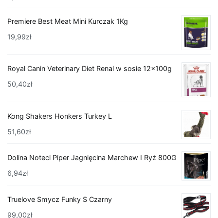
Premiere Best Meat Mini Kurczak 1Kg
19,99
zł
Royal Canin Veterinary Diet Renal w sosie 12x100g
50,40
zł
Kong Shakers Honkers Turkey L
51,60
zł
Dolina Noteci Piper Jagnięcina Marchew I Ryż 800G
6,94
zł
Truelove Smycz Funky S Czarny
99,00
zł