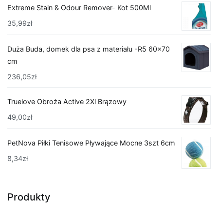
Extreme Stain & Odour Remover- Kot 500Ml
35,99
zł
Duża Buda, domek dla psa z materiału -R5 60x70
cm
236,05
zł
Truelove Obroża Active 2Xl Brązowy
49,00
zł
PetNova Piłki Tenisowe Pływające Mocne 3szt 6cm
8,34
zł
Produkty