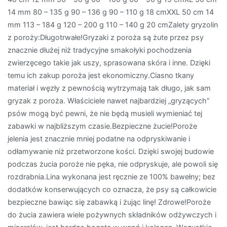
14 mm 80 – 135 g 90 – 136 g 90 – 110 g 18 cmXXL 50 cm 14
mm 113 – 184 g 120 – 200 g 110 – 140 g 20 cmZalety gryzolin
z poroży:Długotrwałe!Gryzaki z poroża są żute przez psy
znacznie dłużej niż tradycyjne smakołyki pochodzenia
zwierzęcego takie jak uszy, sprasowana skóra i inne. Dzięki
temu ich zakup poroża jest ekonomiczny.Ciasno tkany
materiał i węzły z pewnością wytrzymają tak długo, jak sam
gryzak z poroża. Właściciele nawet najbardziej „gryzących”
psów mogą być pewni, że nie będą musieli wymieniać tej
zabawki w najbliższym czasie.Bezpieczne żucie!Poroże
jelenia jest znacznie mniej podatne na odpryskiwanie i
odłamywanie niż przetworzone kości. Dzięki swojej budowie
podczas żucia poroże nie pęka, nie odpryskuje, ale powoli się
rozdrabnia.Lina wykonana jest ręcznie ze 100% bawełny; bez
dodatków konserwujących co oznacza, że psy są całkowicie
bezpieczne bawiąc się zabawką i żując linę! Zdrowe!Poroże
do żucia zawiera wiele pożywnych składników odżywczych i