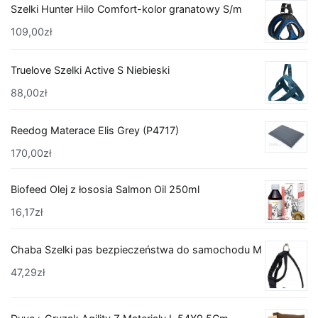
Szelki Hunter Hilo Comfort-kolor granatowy S/m
109,00
zł
Truelove Szelki Active S Niebieski
88,00
zł
Reedog Materace Elis Grey (P4717)
170,00
zł
Biofeed Olej z łososia Salmon Oil 250ml
16,17
zł
Chaba Szelki pas bezpieczeństwa do samochodu M
47,29
zł