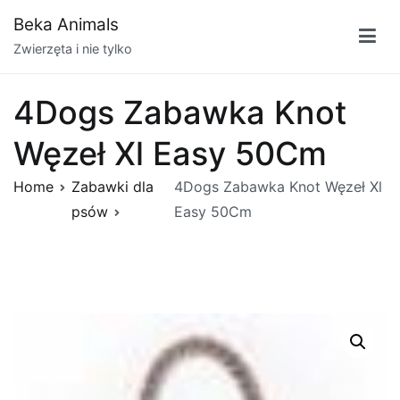
Przejdź
Beka Animals
do
Zwierzęta i nie tylko
treści
4Dogs Zabawka Knot
Węzeł Xl Easy 50Cm
Home
Zabawki dla
4Dogs Zabawka Knot Węzeł Xl
psów
Easy 50Cm