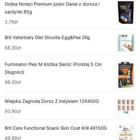
Dolina Noteci Premium junior Danie z dorsza i
sardynki 85g
2,79
zł
Brit Veterinary Diet Struvite Egg&Pea 2Kg
68,30
zł
Furminator Pies M Krótka Sierść (Poniżej 5 Cm
Długości)
98,00
zł
Wiejska Zagroda Dorsz Z Indykiem 12X400G
93,90
zł
Brit Care Functional Snack Skin Coat Krill 4X150G
49,99
zł