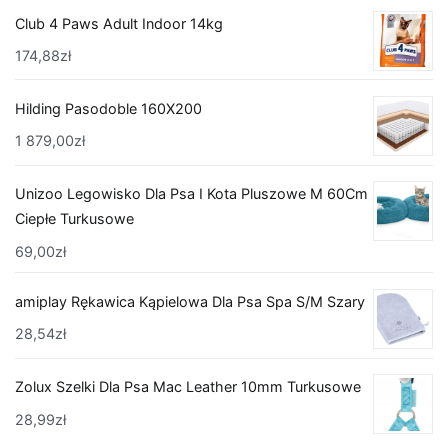
Club 4 Paws Adult Indoor 14kg
174,88
zł
Hilding Pasodoble 160X200
1 879,00
zł
Unizoo Legowisko Dla Psa I Kota Pluszowe M 60Cm
Ciepłe Turkusowe
69,00
zł
amiplay Rękawica Kąpielowa Dla Psa Spa S/M Szary
28,54
zł
Zolux Szelki Dla Psa Mac Leather 10mm Turkusowe
28,99
zł