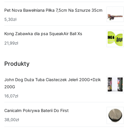
Pet Nova Bawełniana Piłka 7,5cm Na Sznurze 35cm
5,30
zł
Kong Zabawka dla psa SqueakAir Ball Xs
21,99
zł
Produkty
John Dog Duża Tuba Ciasteczek Jeleń 200G+Dzik
200G
16,07
zł
Canicalm Pokrywa Baterii Do First
38,00
zł