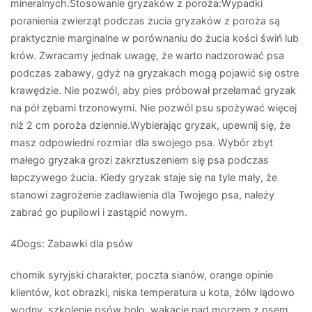
mineralnych.Stosowanie gryzaków z poroża:Wypadki
poranienia zwierząt podczas żucia gryzaków z poroża są
praktycznie marginalne w porównaniu do żucia kości świń lub
krów. Zwracamy jednak uwagę, że warto nadzorować psa
podczas zabawy, gdyż na gryzakach mogą pojawić się ostre
krawędzie. Nie pozwól, aby pies próbował przełamać gryzak
na pół zębami trzonowymi. Nie pozwól psu spożywać więcej
niż 2 cm poroża dziennie.Wybierając gryzak, upewnij się, że
masz odpowiedni rozmiar dla swojego psa. Wybór zbyt
małego gryzaka grozi zakrztuszeniem się psa podczas
łapczywego żucia. Kiedy gryzak staje się na tyle mały, że
stanowi zagrożenie zadławienia dla Twojego psa, należy
zabrać go pupilowi i zastąpić nowym.
4Dogs: Zabawki dla psów
chomik syryjski charakter, poczta sianów, orange opinie
klientów, kot obrazki, niska temperatura u kota, żółw lądowo
wodny, szkolenie psów bolo, wakacje nad morzem z psem,