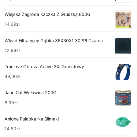
Wiejska Zagroda Kaczka Z Gruszką 800G
14,99
zł
Wkład Filtracyjny Gąbka 35X30X1 30PPI Czarna
12,99
zł
Truelove Obroża Active 3Xl Granatowy
49,00
zł
Jane Cat Wołowina 200G
6,90
zł
Anione Pułapka Na Ślimaki
14,50
zł