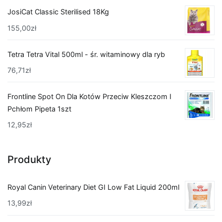
JosiCat Classic Sterilised 18Kg
155,00
zł
Tetra Tetra Vital 500ml - śr. witaminowy dla ryb
76,71
zł
Frontline Spot On Dla Kotów Przeciw Kleszczom I
Pchłom Pipeta 1szt
12,95
zł
Produkty
Royal Canin Veterinary Diet GI Low Fat Liquid 200ml
13,99
zł