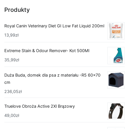
Produkty
Royal Canin Veterinary Diet GI Low Fat Liquid 200ml
13,99
zł
Extreme Stain & Odour Remover- Kot 500Ml
35,99
zł
Duża Buda, domek dla psa z materiału -R5 60x70
cm
236,05
zł
Truelove Obroża Active 2Xl Brązowy
49,00
zł