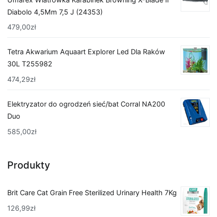
Diabolo 4,5Mm 7,5 J (24353)
479,00
zł
Tetra Akwarium Aquaart Explorer Led Dla Raków
30L T255982
474,29
zł
Elektryzator do ogrodzeń sieć/bat Corral NA200
Duo
585,00
zł
Produkty
Brit Care Cat Grain Free Sterilized Urinary Health 7Kg
126,99
zł