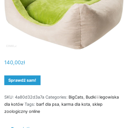
140,00
zł
Sprawdź sam!
SKU:
4a80d32d3a7a
Categories:
BigCats
,
Budki i legowiska
dla kotów
Tags:
barf dla psa
,
karma dla kota
,
sklep
zoologiczny online