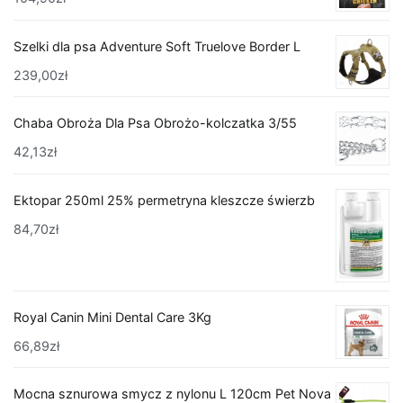
Szelki dla psa Adventure Soft Truelove Border L
239,00
zł
Chaba Obroża Dla Psa Obrożo-kolczatka 3/55
42,13
zł
Ektopar 250ml 25% permetryna kleszcze świerzb
84,70
zł
Royal Canin Mini Dental Care 3Kg
66,89
zł
Mocna sznurowa smycz z nylonu L 120cm Pet Nova