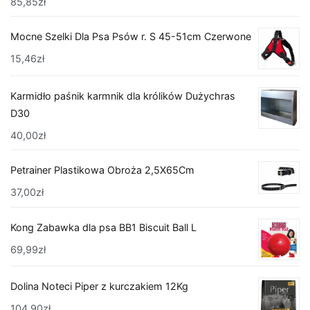
85,85
zł
Mocne Szelki Dla Psa Psów r. S 45-51cm Czerwone
15,46
zł
Karmidło paśnik karmnik dla królików Dużychras
D30
40,00
zł
Petrainer Plastikowa Obroża 2,5X65Cm
37,00
zł
Kong Zabawka dla psa BB1 Biscuit Ball L
69,99
zł
Dolina Noteci Piper z kurczakiem 12Kg
104,90
zł