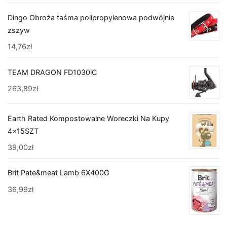
Dingo Obroża taśma polipropylenowa podwójnie
zszyw
14,76
zł
TEAM DRAGON FD1030iC
263,89
zł
Earth Rated Kompostowalne Woreczki Na Kupy
4x15SZT
39,00
zł
Brit Pate&meat Lamb 6X400G
36,99
zł