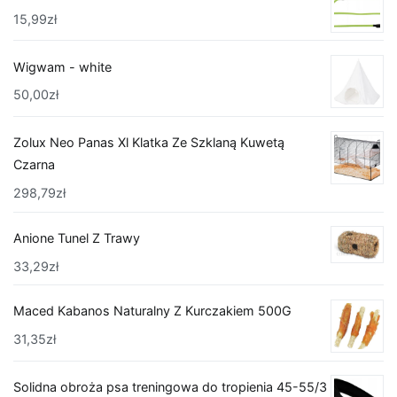
15,99
zł
Wigwam - white
50,00
zł
Zolux Neo Panas Xl Klatka Ze Szklaną Kuwetą
Czarna
298,79
zł
Anione Tunel Z Trawy
33,29
zł
Maced Kabanos Naturalny Z Kurczakiem 500G
31,35
zł
Solidna obroża psa treningowa do tropienia 45-55/3