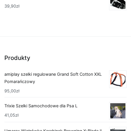
39,90
zł
Produkty
amiplay szelki regulowane Grand Soft Cotton XXL
Pomarańczowy
95,00
zł
Trixie Szelki Samochodowe dla Psa L
41,05
zł
Umarex Wiatrówka Karabinek Browning X-Blade Ii