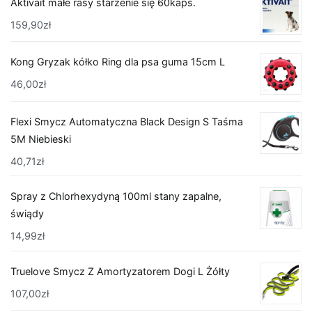
Aktivait małe rasy starzenie się 60kaps.
159,90
zł
Kong Gryzak kółko Ring dla psa guma 15cm L
46,00
zł
Flexi Smycz Automatyczna Black Design S Taśma
5M Niebieski
40,71
zł
Spray z Chlorhexydyną 100ml stany zapalne,
świądy
14,99
zł
Truelove Smycz Z Amortyzatorem Dogi L Żółty
107,00
zł