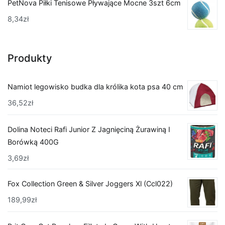
PetNova Piłki Tenisowe Pływające Mocne 3szt 6cm
8,34
zł
Produkty
Namiot legowisko budka dla królika kota psa 40 cm
36,52
zł
Dolina Noteci Rafi Junior Z Jagnięciną Żurawiną I
Borówką 400G
3,69
zł
Fox Collection Green & Silver Joggers Xl (Ccl022)
189,99
zł