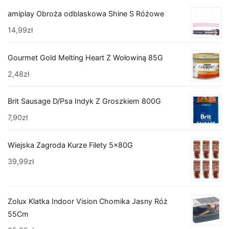
amiplay Obroża odblaskowa Shine S Różowe
14,99
zł
Gourmet Gold Melting Heart Z Wołowiną 85G
2,48
zł
Brit Sausage D/Psa Indyk Z Groszkiem 800G
7,90
zł
Wiejska Zagroda Kurze Filety 5x80G
39,99
zł
Zolux Klatka Indoor Vision Chomika Jasny Róż
55Cm