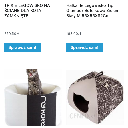
TRIXIE LEGOWISKO NA
Halkalife Legowisko Tipi
ŚCIANĘ DLA KOTA
Glamour Butelkowa Zieleń
ZAMKNIĘTE
Biały M 55X55X82Cm
250,50
zł
198,00
zł
Sprawdź sam!
Sprawdź sam!