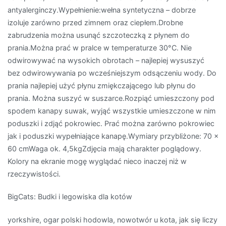
antyalerginczy.Wypełnienie:wełna syntetyczna – dobrze
izoluje zarówno przed zimnem oraz ciepłem.Drobne
zabrudzenia można usunąć szczoteczką z płynem do
prania.Można prać w pralce w temperaturze 30°C. Nie
odwirowywać na wysokich obrotach – najlepiej wysuszyć
bez odwirowywania po wcześniejszym odsączeniu wody. Do
prania najlepiej użyć płynu zmiękczającego lub płynu do
prania. Można suszyć w suszarce.Rozpiąć umieszczony pod
spodem kanapy suwak, wyjąć wszystkie umieszczone w nim
poduszki i zdjąć pokrowiec. Prać można zarówno pokrowiec
jak i poduszki wypełniające kanapę.Wymiary przybliżone: 70 x
60 cmWaga ok. 4,5kgZdjęcia mają charakter poglądowy.
Kolory na ekranie mogę wyglądać nieco inaczej niż w
rzeczywistości.
BigCats: Budki i legowiska dla kotów
yorkshire, ogar polski hodowla, nowotwór u kota, jak się liczy